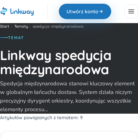
Utwórz konto
Start
›
Tematy
›
spedycja międzynarodowa
TEMAT
Linkway spedycja
międzynarodowa
Spedycja międzynarodowa stanowi kluczowy element
w globalnym łańcuchu dostaw. System działa niczym
precyzyjny dyrygent orkiestry, koordynując wszystkie
elementy procesu…
Artykułów powiązanych z tematem: 9