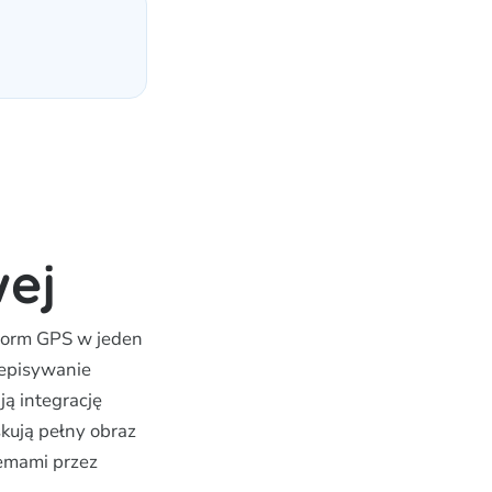
wej
tform GPS w jeden
zepisywanie
ją integrację
skują pełny obraz
temami przez