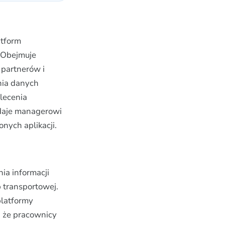
atform
 Obejmuje
 partnerów i
nia danych
zlecenia
 daje managerowi
onych aplikacji.
ia informacji
 transportowej.
platformy
, że pracownicy