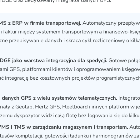
IDGE oraz dedykowany integrator danych GPS.
TMS z ERP w firmie transportowej.
Automatyczny przepływ 
s i faktur między systemem transportowym a finansowo-ks
czne przepisywanie danych i skraca cykl rozliczeniowy o kilk
DGE jako warstwa integracyjna dla spedycji.
Gotowe połąc
ami GPS, platformami klientów i oprogramowaniem księg
ć integrację bez kosztownych projektów programistycznyc
ja danych GPS z wielu systemów telematycznych.
Integrat
nały z Geotab, Hertz GPS, Fleetboard i innych platform w 
zemu dyspozytor widzi całą flotę bez logowania się do kilku 
WMS i TMS w zarządzaniu magazynem i transportem.
Auto
tusów kompletacji, gotowości ładunku i harmonogramów z