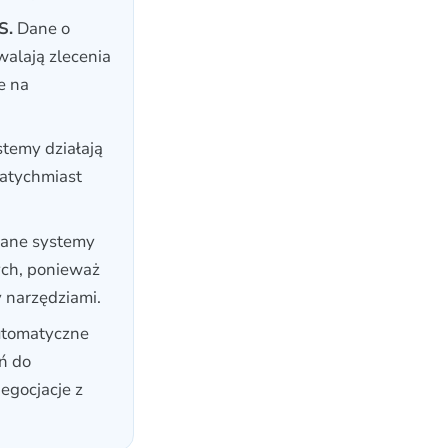
S.
Dane o
walają zlecenia
e na
stemy działają
natychmiast
ane systemy
ych, ponieważ
 narzędziami.
tomatyczne
ń do
egocjacje z