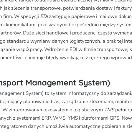
h jak zlecenia transportowe, potwierdzenia dostaw i faktury
 firm. W spedycji
EDI
zastępuje papierowe i mailowe doku
i komunikatami przesyłanymi bezpośrednio między syste
artnerów. Duże sieci handlowe i producenci często wymaga
o standardu wymiany danych logistycznych, a brak tej inte
ązanie współpracy. Wdrożenie EDI w firmie transportowej s
kumentów i eliminuje błędy wynikające z ręcznego wprowa
nsport Management System)
anagement System) to system informatyczny do zarządzani
ejmujący planowanie tras, zarządzanie zleceniami, monitori
tu. W zintegrowanym ekosystemie logistycznym
TMS
pełni r
nych z systemami ERP, WMS, YMS i platformami GPS. No
ntegratorem danych umożliwia automatyczne pobieranie zle