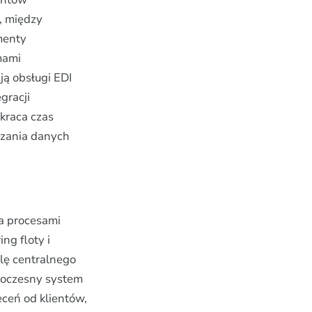
, między
menty
mami
ją obsługi EDI
gracji
kraca czas
dzania danych
a procesami
ng floty i
olę centralnego
woczesny system
ceń od klientów,