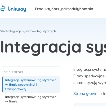
Produkty
Korzyści
Moduły
Kontakt
Start
›
Integracja systemów logistycznych
Integracja s
Integracja syste
SPIS TREŚCI
Firmy spedycyjne e
Integracja systemów logistycznych
automatyzują wymi
w firmie spedycyjnej i
transportowej
Strona główna
»
I
Integracja systemów logistycznych
w firmie