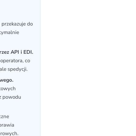
 przekazuje do
tymalnie
ez API i EDI.
operatora, co
le spedycji.
owego.
rtowych
 z powodu
czne
oprawia
erowych.