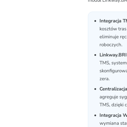
moduł Linkway.BR
Integracja 
kosztów tra
eliminuje rę
roboczych.
Linkway.BRI
TMS, system
skonfigurowa
zera.
Centralizac
agreguje syg
TMS, dzięki c
Integracja 
wymiana sta