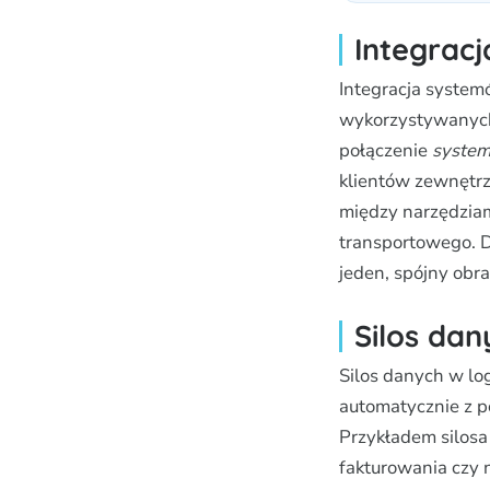
Integrac
Integracja systemó
wykorzystywanych
połączenie
syste
klientów zewnętrz
między narzędziam
transportowego. 
jeden, spójny obra
Silos dan
Silos danych w lo
automatycznie z p
Przykładem silosa
fakturowania czy 