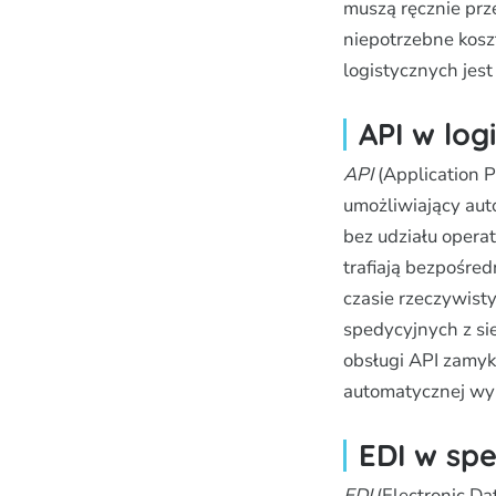
muszą ręcznie prz
niepotrzebne kosz
logistycznych jes
API w log
API
(Application P
umożliwiający au
bez udziału operat
trafiają bezpośre
czasie rzeczywist
spedycyjnych z si
obsługi API zamyk
automatycznej wy
EDI w spe
EDI
(Electronic Da