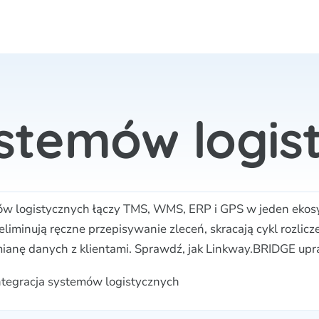
ystemów logis
mów logistycznych łączy TMS, WMS, ERP i GPS w jeden eko
liminują ręczne przepisywanie zleceń, skracają cykl rozlicz
anę danych z klientami. Sprawdź, jak Linkway.BRIDGE upra
ntegracja systemów logistycznych