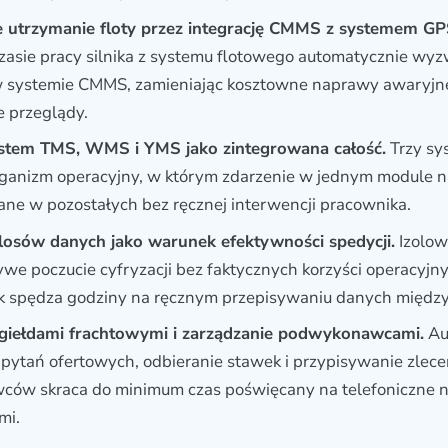
 utrzymanie floty przez integrację CMMS z systemem GP
czasie pracy silnika z systemu flotowego automatycznie wyz
 systemie CMMS, zamieniając kosztowne naprawy awaryjn
 przeglądy.
stem TMS, WMS i YMS jako zintegrowana całość.
Trzy sy
rganizm operacyjny, w którym zdarzenie w jednym module 
dane w pozostałych bez ręcznej interwencji pracownika.
ilosów danych jako warunek efektywności spedycji.
Izolow
ywe poczucie cyfryzacji bez faktycznych korzyści operacyjn
ak spędza godziny na ręcznym przepisywaniu danych między
z giełdami frachtowymi i zarządzanie podwykonawcami.
Au
pytań ofertowych, odbieranie stawek i przypisywanie zlece
ów skraca do minimum czas poświęcany na telefoniczne n
mi.