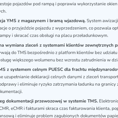
zestoje pojazdów pod rampą i poprawia wykorzystanie okien
ch.
cja YMS z magazynem i bramą wjazdową.
System awizacji
cje o przyjeździe pojazdu z wyprzedzeniem, co pozwala op
rampy i skracać czas obsługi na placu przeładunkowym.
a wymiana zleceń z systemami klientów zewnętrznych prz
ywają do TMS bezpośrednio z platform klientów bez udziału 
sługę większego wolumenu bez wzrostu zatrudnienia w dzia
TMS z systemem celnym PUESC dla frachtu międzynarod
 uzupełnianie deklaracji celnych danymi z zleceń transpo
odprawy i eliminuje ryzyko zatrzymania ładunku na granicy
kumentacji.
eg dokumentacji przewozowej w systemie TMS.
Elektroni
CMR, eCMR i fakturami skraca czas fakturowania klienta, p
nansową i eliminuje problem zagubionych dokumentów papi