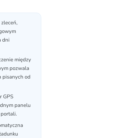
zleceń,
ięgowym
a dni
zenie między
owym pozwala
h pisanych od
or GPS
jednym panelu
portali.
matyczna
aładunku