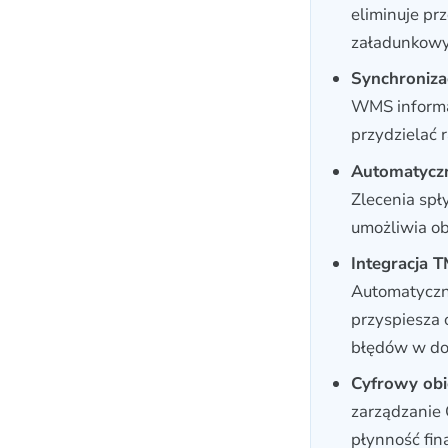
eliminuje pr
załadunkowy
Synchroniza
WMS informa
przydzielać 
Automatyczn
Zlecenia spł
umożliwia ob
Integracja 
Automatyczne
przyspiesza 
błędów w do
Cyfrowy obi
zarządzanie 
płynność fi