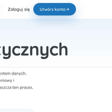
Zaloguj się
Utwórz konto
tycznych
system danych.
eniowy i
szcza ten proces.