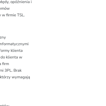
łędy, opóźnienia i
stemów
 w firmie TSL.
czny
informatycznymi
formy klienta
do klienta w
 firm
mi 3PL. Brak
, którzy wymagają
entów