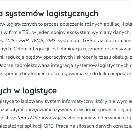
ja systemów logistycznych
w logistycznych to proces połączenia różnych aplikacji i pl
 w firmie TSL w jeden spójny ekosystem wymiany danych.
mu TMS
z
ERP
,
WMS
,
YMS
, systemami GPS oraz platformami
nych. Celem integracji jest eliminacja ręcznego przepisywa
i, redukcja błędów operacyjnych i skrócenie czasu obsługi 
Dobrze zaprojektowana integracja systemów logistycznych
z operacji bez konieczności logowania się do kilku niepołącz
ych w logistyce
gistyce to izolowany system informatyczny, który nie wymien
ozostałymi narzędziami używanymi w firmie spedycyjnej lub
 jest
system TMS
zarządzający zleceniami w oderwaniu od 
niezależnej aplikacji GPS. Praca na silosach danych oznacza