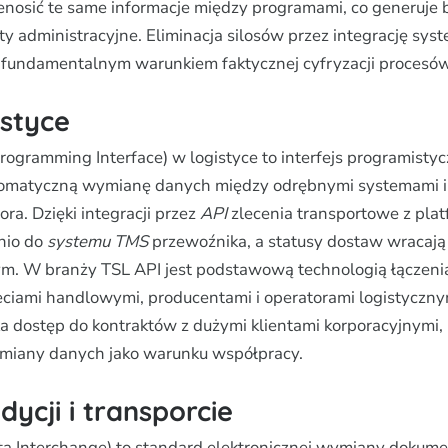
enosić te same informacje między programami, co generuje b
ty administracyjne. Eliminacja silosów przez integrację sy
t fundamentalnym warunkiem faktycznej cyfryzacji procesów
istyce
rogramming Interface) w logistyce to interfejs programisty
tomatyczną wymianę danych między odrębnymi systemami 
ora. Dzięki integracji przez
API
zlecenia transportowe z plat
dnio do
systemu TMS
przewoźnika, a statusy dostaw wracają 
ym. W branży TSL API jest podstawową technologią łączenia
eciami handlowymi, producentami i operatorami logistyczny
a dostęp do kontraktów z dużymi klientami korporacyjnymi
miany danych jako warunku współpracy.
dycji i transporcie
ta Interchange) to standard elektronicznej wymiany dokum