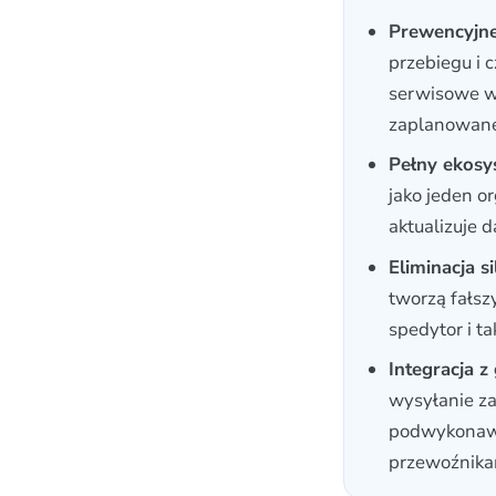
Prewencyjne
przebiegu i 
serwisowe w
zaplanowane
Pełny ekosy
jako jeden o
aktualizuje 
Eliminacja s
tworzą fałsz
spedytor i t
Integracja 
wysyłanie za
podwykonawc
przewoźnika