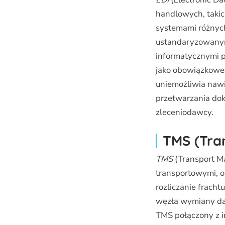
handlowych, takic
systemami różnych
ustandaryzowanym
informatycznymi p
jako obowiązkoweg
uniemożliwia nawi
przetwarzania do
zleceniodawcy.
TMS (Tra
TMS
(Transport M
transportowymi, ob
rozliczanie frach
węzła wymiany da
TMS połączony z i