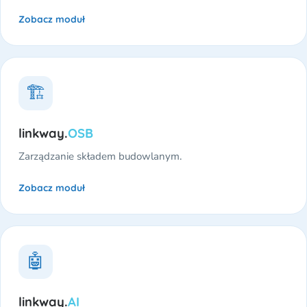
Zobacz moduł
🏗️
linkway.
OSB
Zarządzanie składem budowlanym.
Zobacz moduł
🤖
linkway.
AI