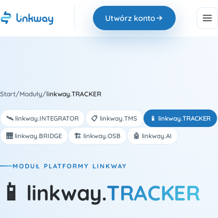
Utwórz konto
Start
/
Moduły
/
linkway.TRACKER
🛰️ linkway.INTEGRATOR
📋 linkway.TMS
📱 linkway.TRACKER
🌉 linkway.BRIDGE
🏗️ linkway.OSB
🤖 linkway.AI
MODUŁ PLATFORMY LINKWAY
-
📱
linkway.
TRACKER