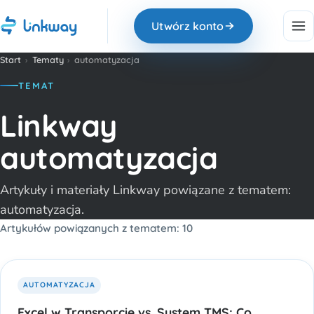
Utwórz konto
Start
›
Tematy
›
automatyzacja
TEMAT
Linkway
automatyzacja
Artykuły i materiały Linkway powiązane z tematem:
automatyzacja.
Artykułów powiązanych z tematem: 10
AUTOMATYZACJA
Excel w Transporcie vs. System TMS: Co