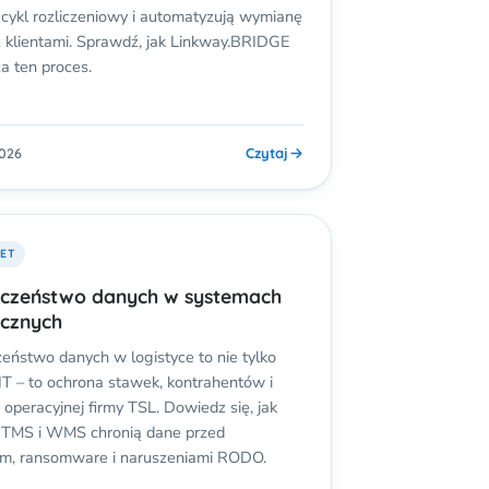
 cykl rozliczeniowy i automatyzują wymianę
 klientami. Sprawdź, jak Linkway.BRIDGE
a ten proces.
Czytaj
2026
EET
eczeństwo danych w systemach
ycznych
eństwo danych w logistyce to nie tylko
IT – to ochrona stawek, kontrahentów i
i operacyjnej firmy TSL. Dowiedz się, jak
 TMS i WMS chronią dane przed
em, ransomware i naruszeniami RODO.