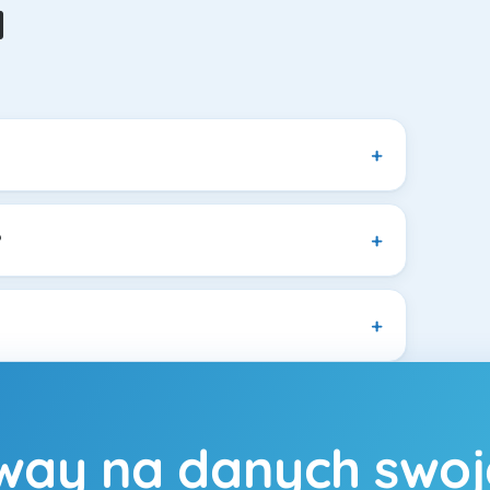
a
?
way na danych swoje