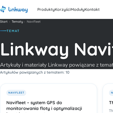
Produkty
Korzyści
Moduły
Kontakt
Start
›
Tematy
›
Navifleet
TEMAT
Linkway Navi
Artykuły i materiały Linkway powiązane z temat
Artykułów powiązanych z tematem: 10
NAVIFLEET
N
Navifleet – system GPS do
T
monitorowania floty i optymalizacji
TM