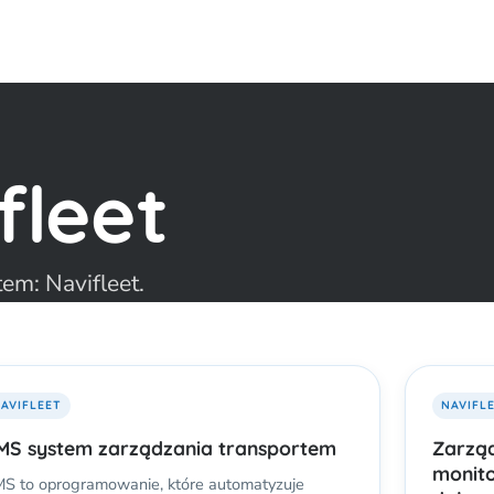
fleet
em: Navifleet.
AVIFLEET
NAVIFL
MS system zarządzania transportem
Zarząd
monito
S to oprogramowanie, które automatyzuje