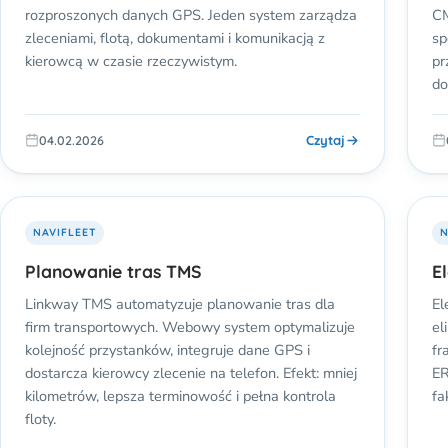
rozproszonych danych GPS. Jeden system zarządza
CM
zleceniami, flotą, dokumentami i komunikacją z
sp
kierowcą w czasie rzeczywistym.
pr
do
Czytaj
04.02.2026
NAVIFLEET
N
Planowanie tras TMS
E
Linkway TMS automatyzuje planowanie tras dla
El
firm transportowych. Webowy system optymalizuje
el
kolejność przystanków, integruje dane GPS i
fr
dostarcza kierowcy zlecenie na telefon. Efekt: mniej
ER
kilometrów, lepsza terminowość i pełna kontrola
fa
floty.