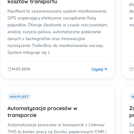
kosztów transportu
pl
Navifleet to zaawansowany system monitorowania
do
GPS wspierający efektywne zarządzanie flotą
w 
pojazdów. Oferuje śledzenie w czasie rzeczywistym,
mo
analizę zużycia paliwa, automatyczne pobieranie
danych z tachografów oraz innowacyjne
rozwiązanie TrailerBox do monitorowania naczep.
System integruje się z
Czytaj
14.03.2026
NAVIFLEET
N
Automatyzacja procesów w
Z
transporcie
p
Automatyzacja procesów w transporcie z Linkway
Za
TMS to koniec pracy na Excelu, papierowych CMR i
sy