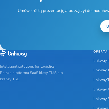
Umów krótką prezentację albo zajrzyj do modułów
U
OFERTA
linkway
Intelligent solutions for logistics.
linkway.
Polska platforma SaaS klasy TMS dla
branży TSL.
linkway
linkway.
linkway
linkway.