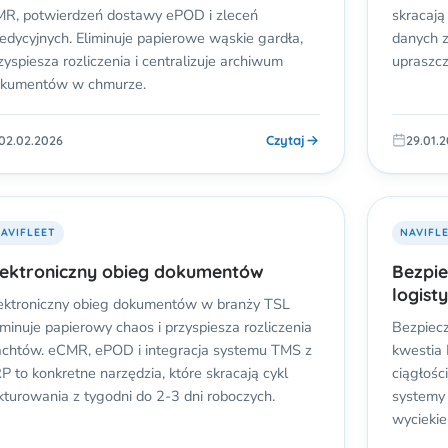
R, potwierdzeń dostawy ePOD i zleceń
skracają
edycyjnych. Eliminuje papierowe wąskie gardła,
danych z
zyspiesza rozliczenia i centralizuje archiwum
upraszcz
kumentów w chmurze.
Czytaj
02.02.2026
29.01.
AVIFLEET
NAVIFL
lektroniczny obieg dokumentów
Bezpi
logist
ektroniczny obieg dokumentów w branży TSL
iminuje papierowy chaos i przyspiesza rozliczenia
Bezpiecz
achtów. eCMR, ePOD i integracja systemu TMS z
kwestia 
P to konkretne narzędzia, które skracają cykl
ciągłośc
kturowania z tygodni do 2-3 dni roboczych.
systemy
wycieki