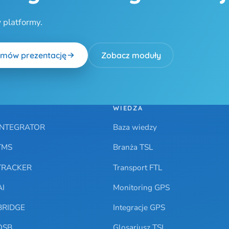
 platformy.
mów prezentację
Zobacz moduły
WIEDZA
.INTEGRATOR
Baza wiedzy
TMS
Branża TSL
.TRACKER
Transport FTL
AI
Monitoring GPS
.BRIDGE
Integracje GPS
OSB
Glosariusz TSL