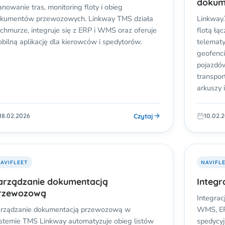
dokum
anowanie tras, monitoring floty i obieg
kumentów przewozowych. Linkway TMS działa
Linkway
chmurze, integruje się z ERP i WMS oraz oferuje
flotą łą
bilną aplikację dla kierowców i spedytorów.
telematy
geofenci
pojazdów
transpor
arkuszy
Czytaj
18.02.2026
10.02.
AVIFLEET
NAVIFL
arządzanie dokumentacją
Integr
rzewozową
Integrac
rządzanie dokumentacją przewozową w
WMS, ER
stemie TMS Linkway automatyzuje obieg listów
spedycyj