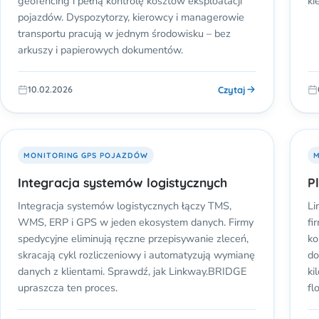
geofencing i pełną kontrolę kosztów eksploatacji
ki
pojazdów. Dyspozytorzy, kierowcy i managerowie
transportu pracują w jednym środowisku – bez
arkuszy i papierowych dokumentów.
Czytaj
10.02.2026
MONITORING GPS POJAZDÓW
M
Integracja systemów logistycznych
P
Integracja systemów logistycznych łączy TMS,
Li
WMS, ERP i GPS w jeden ekosystem danych. Firmy
fi
spedycyjne eliminują ręczne przepisywanie zleceń,
ko
skracają cykl rozliczeniowy i automatyzują wymianę
do
danych z klientami. Sprawdź, jak Linkway.BRIDGE
ki
upraszcza ten proces.
flo