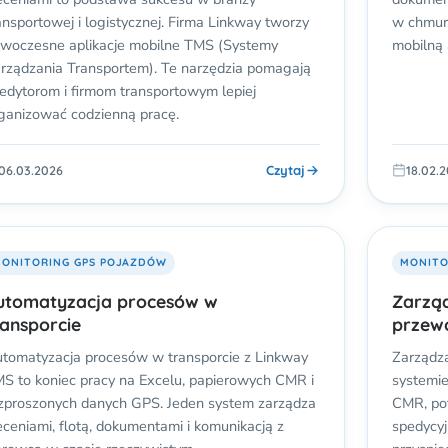
ansportowej i logistycznej. Firma Linkway tworzy
w chmurz
woczesne aplikacje mobilne TMS (Systemy
mobilną 
rządzania Transportem). Te narzędzia pomagają
edytorom i firmom transportowym lepiej
ganizować codzienną pracę.
Czytaj
06.03.2026
18.02.
ONITORING GPS POJAZDÓW
MONITO
utomatyzacja procesów w
Zarzą
ransporcie
przew
tomatyzacja procesów w transporcie z Linkway
Zarządz
S to koniec pracy na Excelu, papierowych CMR i
systemie
zproszonych danych GPS. Jeden system zarządza
CMR, po
eceniami, flotą, dokumentami i komunikacją z
spedycyj