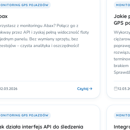
ONITORING GPS POJAZDÓW
MONITO
bax
Jakie 
GPS p
rzystasz z monitoringu Abax? Połącz go z
nkway przez API i zyskaj pełną widoczność floty
Wykorzy
jednym panelu. Bez wymiany sprzętu, bez
ciężarow
zestojów – czysta analityka i oszczędności!
poprawę
rozwiąz
terminow
brakiem 
Sprawdź,
Czytaj
12.03.2026
12.03.
ONITORING GPS POJAZDÓW
MONITO
ak działa interfejs API do śledzenia
Integr