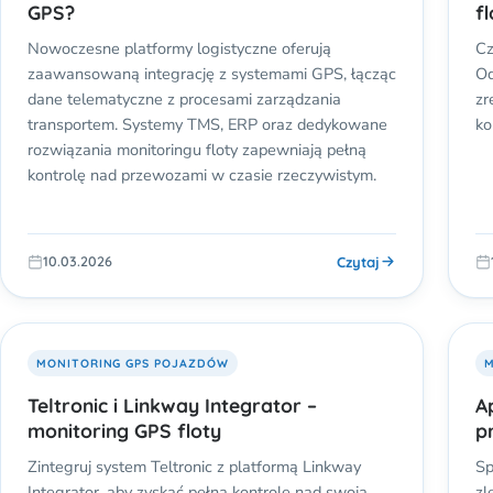
GPS?
f
Nowoczesne platformy logistyczne oferują
Cz
zaawansowaną integrację z systemami GPS, łącząc
Od
dane telematyczne z procesami zarządzania
zr
transportem. Systemy TMS, ERP oraz dedykowane
ko
rozwiązania monitoringu floty zapewniają pełną
kontrolę nad przewozami w czasie rzeczywistym.
Czytaj
10.03.2026
MONITORING GPS POJAZDÓW
M
Teltronic i Linkway Integrator –
A
monitoring GPS floty
p
Zintegruj system Teltronic z platformą Linkway
Sp
Integrator, aby zyskać pełną kontrolę nad swoją
zl