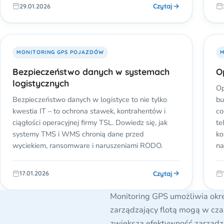
Czytaj
29.01.2026
MONITORING GPS POJAZDÓW
M
Bezpieczeństwo danych w systemach
O
logistycznych
Op
Bezpieczeństwo danych w logistyce to nie tylko
bu
kwestia IT – to ochrona stawek, kontrahentów i
co
ciągłości operacyjnej firmy TSL. Dowiedz się, jak
te
systemy TMS i WMS chronią dane przed
ko
wyciekiem, ransomware i naruszeniami RODO.
na
Czytaj
17.01.2026
Monitoring GPS umożliwia okre
zarządzający flotą mogą w czas
zwiększa efektywność zarządz