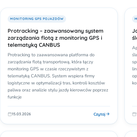
MONITORING GPS POJAZDÓW
M
Protracking – zaawansowany system
J
zarządzania flotą z monitoring GPS i
ś
telematyką CANBUS
Ap
Protracking to zaawansowana platforma do
śl
zarządzania flotą transportową, która łączy
sp
monitoring GPS w czasie rzeczywistym z
li
telematyką CANBUS. System wspiera firmy
op
logistyczne w optymalizacji tras, kontroli kosztów
ko
paliwa oraz analizie stylu jazdy kierowców poprzez
funkcje
Czytaj
15.03.2026