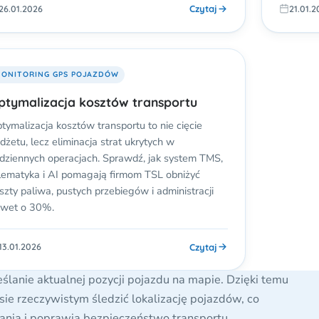
Czytaj
26.01.2026
21.01.2
ONITORING GPS POJAZDÓW
ptymalizacja kosztów transportu
tymalizacja kosztów transportu to nie cięcie
dżetu, lecz eliminacja strat ukrytych w
dziennych operacjach. Sprawdź, jak system TMS,
lematyka i AI pomagają firmom TSL obniżyć
szty paliwa, pustych przebiegów i administracji
wet o 30%.
Czytaj
13.01.2026
ślanie aktualnej pozycji pojazdu na mapie. Dzięki temu
ie rzeczywistym śledzić lokalizację pojazdów, co
ania i poprawia bezpieczeństwo transportu.