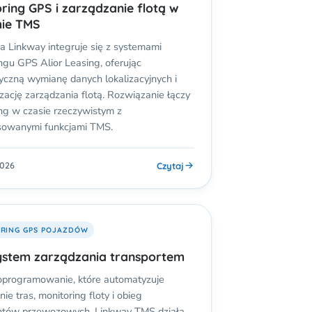
ring GPS i zarządzanie flotą w
mie TMS
a Linkway integruje się z systemami
ngu GPS Alior Leasing, oferując
czną wymianę danych lokalizacyjnych i
zację zarządzania flotą. Rozwiązanie łączy
ng w czasie rzeczywistym z
owanymi funkcjami TMS.
Czytaj
2026
RING GPS POJAZDÓW
ystem zarządzania transportem
oprogramowanie, które automatyzuje
ie tras, monitoring floty i obieg
tów przewozowych. Linkway TMS działa