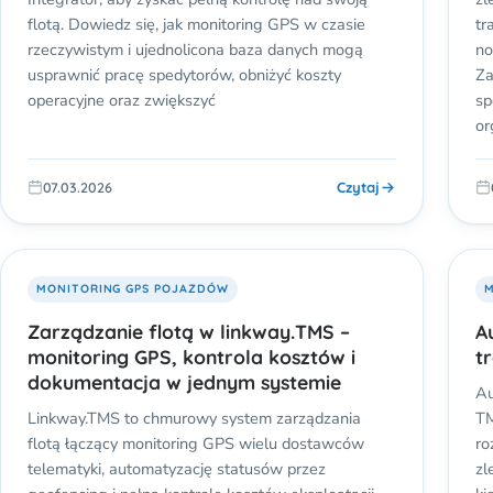
flotą. Dowiedz się, jak monitoring GPS w czasie
tr
rzeczywistym i ujednolicona baza danych mogą
no
usprawnić pracę spedytorów, obniżyć koszty
Za
operacyjne oraz zwiększyć
sp
or
Czytaj
07.03.2026
MONITORING GPS POJAZDÓW
M
Zarządzanie flotą w linkway.TMS –
A
monitoring GPS, kontrola kosztów i
t
dokumentacja w jednym systemie
Au
Linkway.TMS to chmurowy system zarządzania
TM
flotą łączący monitoring GPS wielu dostawców
ro
telematyki, automatyzację statusów przez
zl