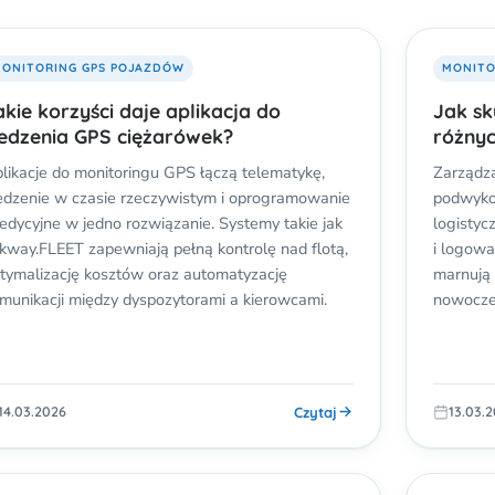
ONITORING GPS POJAZDÓW
MONITO
akie korzyści daje aplikacja do
Jak sk
ledzenia GPS ciężarówek?
różny
likacje do monitoringu GPS łączą telematykę,
Zarządza
edzenie w czasie rzeczywistym i oprogramowanie
podwyko
edycyjne w jedno rozwiązanie. Systemy takie jak
logistyc
nkway.FLEET zapewniają pełną kontrolę nad flotą,
i logowa
tymalizację kosztów oraz automatyzację
marnują 
munikacji między dyspozytorami a kierowcami.
nowoczes
Czytaj
14.03.2026
13.03.