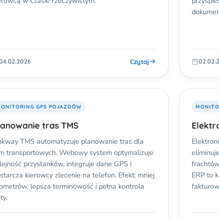
erowcą w czasie rzeczywistym.
przyspie
dokumen
Czytaj
04.02.2026
02.02.
ONITORING GPS POJAZDÓW
MONITO
lanowanie tras TMS
Elektr
nkway TMS automatyzuje planowanie tras dla
Elektro
rm transportowych. Webowy system optymalizuje
eliminuj
lejność przystanków, integruje dane GPS i
frachtów
starcza kierowcy zlecenie na telefon. Efekt: mniej
ERP to k
lometrów, lepsza terminowość i pełna kontrola
fakturow
ty.