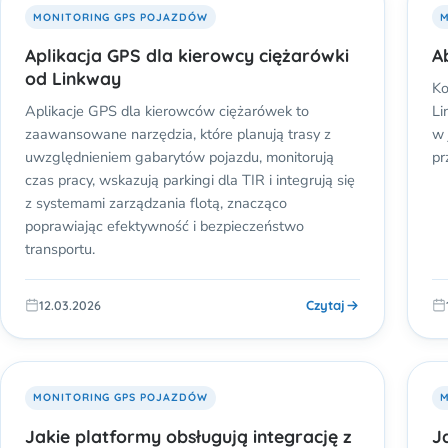
MONITORING GPS POJAZDÓW
M
Aplikacja GPS dla kierowcy ciężarówki
A
od Linkway
Ko
Aplikacje GPS dla kierowców ciężarówek to
Li
zaawansowane narzędzia, które planują trasy z
w 
uwzględnieniem gabarytów pojazdu, monitorują
pr
czas pracy, wskazują parkingi dla TIR i integrują się
z systemami zarządzania flotą, znacząco
poprawiając efektywność i bezpieczeństwo
transportu.
Czytaj
12.03.2026
MONITORING GPS POJAZDÓW
M
Jakie platformy obsługują integrację z
J