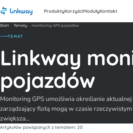
Produkty
Korzyści
Moduły
Kontakt
Start
›
Tematy
›
monitoring GPS pojazdów
TEMAT
Linkway moni
pojazdów
Monitoring GPS umożliwia określanie aktualnej 
zarządzający flotą mogą w czasie rzeczywistym 
zwiększa…
Artykułów powiązanych z tematem: 20