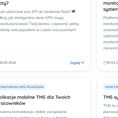
loty?
monito
syste
ym właściwie jest API do śledzenia floty? 🚚
kryj, jak inteligentne dane GPS mogą
Platform
ewolucjonizować Twój biznes i zapewnić pełną
monitori
ntrolę nad pojazdami w czasie rzeczywistym!
automaty
optymali
monitori
zaawans
Czytaj
10.03.2026
07.03.
ONITORING GPS POJAZDÓW
MONITO
plikacje mobilne TMS dla Twoich
TMS s
racowników
TMS to 
rawna komunikacja i dobre zarządzanie
planowan
eceniami to podstawa sukcesu w branży
dokumen