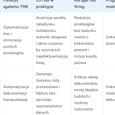
Funkcja
Co robi w
Korzyść dla
Przy
systemu TMS
praktyce
firmy
modu
Analizuje punkty
Redukcja
załadunku,
przebiegów
Optymalizacja
rozładunku,
bez ładunku
tras i
warunki drogowe
nawet o
link
eliminacja
i okna czasowe,
kilkanaście
plan
pustych
by wyznaczyć
procent i
przebiegów
najefektywniejszą
niższe koszty
trasę
paliwa
Generuje
Krótszy obieg
zlecenia, listy
dokumentów,
Automatyzacja
przewozowe i
link
mniej błędów
dokumentacji
faktury bez
mod
ludzkich i
transportowej
ręcznego
dok
szybsze
wprowadzania
rozliczenia
danych