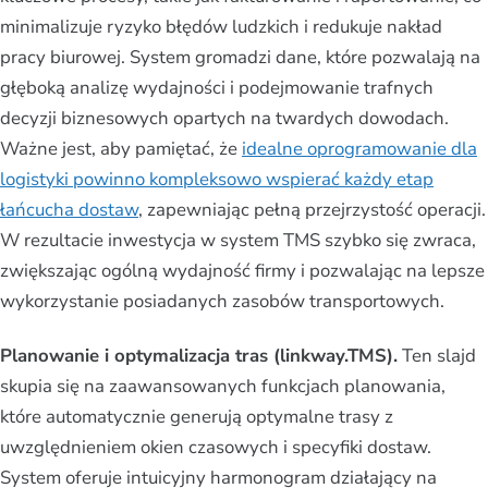
minimalizuje ryzyko błędów ludzkich i redukuje nakład
pracy biurowej. System gromadzi dane, które pozwalają na
głęboką analizę wydajności i podejmowanie trafnych
decyzji biznesowych opartych na twardych dowodach.
Ważne jest, aby pamiętać, że
idealne oprogramowanie dla
logistyki powinno kompleksowo wspierać każdy etap
łańcucha dostaw
, zapewniając pełną przejrzystość operacji.
W rezultacie inwestycja w system TMS szybko się zwraca,
zwiększając ogólną wydajność firmy i pozwalając na lepsze
wykorzystanie posiadanych zasobów transportowych.
Planowanie i optymalizacja tras (linkway.TMS).
Ten slajd
skupia się na zaawansowanych funkcjach planowania,
które automatycznie generują optymalne trasy z
uwzględnieniem okien czasowych i specyfiki dostaw.
System oferuje intuicyjny harmonogram działający na