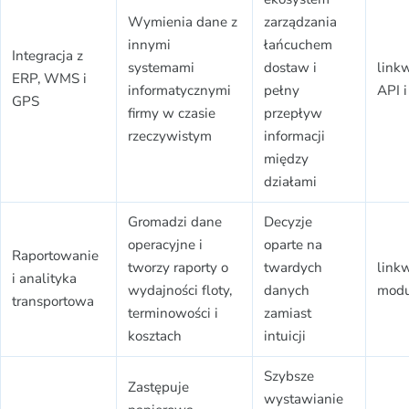
Wymienia dane z
zarządzania
innymi
łańcuchem
Integracja z
systemami
dostaw i
link
ERP, WMS i
informatycznymi
pełny
API i
GPS
firmy w czasie
przepływ
rzeczywistym
informacji
między
działami
Gromadzi dane
Decyzje
operacyjne i
oparte na
Raportowanie
tworzy raporty o
twardych
link
i analityka
wydajności floty,
danych
modu
transportowa
terminowości i
zamiast
kosztach
intuicji
Szybsze
Zastępuje
wystawianie