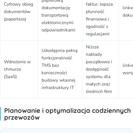
papierową
Cyfrowy obieg
faktur, lepsza
dokumentację
link
dokumentów
płynność
transportową
doku
(paperless)
finansowa i
elektronicznymi
zgodność z
odpowiednikami
regulacjami
Niższe
Udostępnia pełną
nakłady
funkcjonalność
Wdrożenie w
początkowe i
TMS bez
link
chmurze
dostępność
konieczności
wers
(SaaS)
systemu dla
budowy własnej
małych oraz
infrastruktury IT
średnich firm
Planowanie i optymalizacja codziennych
przewozów