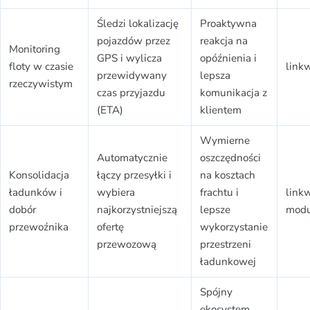
Śledzi lokalizację
Proaktywna
pojazdów przez
reakcja na
Monitoring
GPS i wylicza
opóźnienia i
floty w czasie
link
przewidywany
lepsza
rzeczywistym
czas przyjazdu
komunikacja z
(ETA)
klientem
Wymierne
Automatycznie
oszczędności
Konsolidacja
łączy przesyłki i
na kosztach
ładunków i
wybiera
frachtu i
link
dobór
najkorzystniejszą
lepsze
modu
przewoźnika
ofertę
wykorzystanie
przewozową
przestrzeni
ładunkowej
Spójny
ekosystem