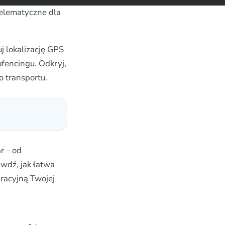
telematyczne dla
j lokalizację GPS
ofencingu. Odkryj,
 transportu.
r – od
wdź, jak łatwa
racyjną Twojej