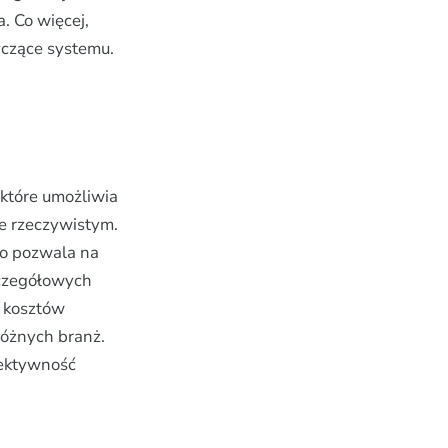
. Co więcej,
yczące systemu.
które umożliwia
ie rzeczywistym.
co pozwala na
szczegółowych
ę kosztów
różnych branż.
fektywność