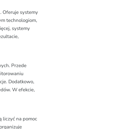
h. Oferuje systemy
ym technologiom,
ięcej, systemy
zultacie,
wych. Przede
nitorowaniu
cje. Dodatkowo,
ędów. W efekcie,
ą liczyć na pomoc
organizuje