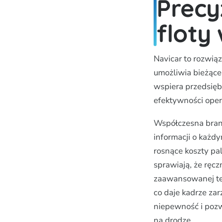
Precy
floty
Navicar to rozwią
umożliwia bieżące
wspiera przedsięb
efektywności oper
Współczesna bran
informacji o każ
rosnące koszty pa
sprawiają, że ręcz
zaawansowanej tec
co daje kadrze zar
niepewność i pozw
na drodze.