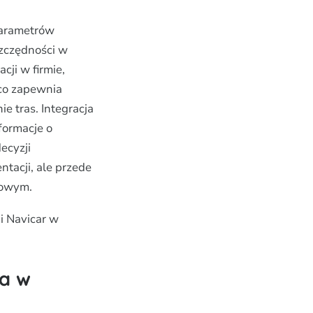
parametrów
szczędności w
cji w firmie,
 co zapewnia
e tras. Integracja
formacje o
ecyzji
tacji, ale przede
towym.
i Navicar w
ia w