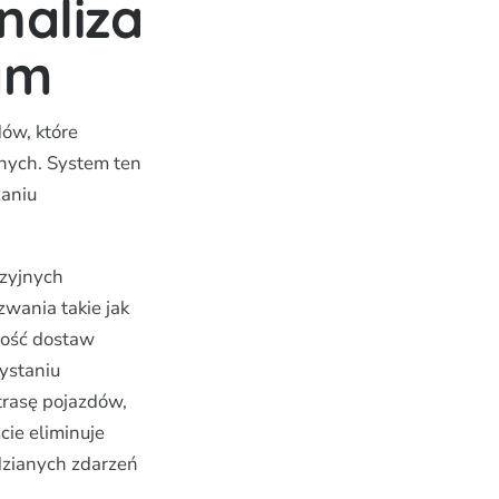
naliza
ym
ów, które
jnych. System ten
zaniu
zyjnych
wania takie jak
owość dostaw
zystaniu
trasę pojazdów,
cie eliminuje
dzianych zdarzeń