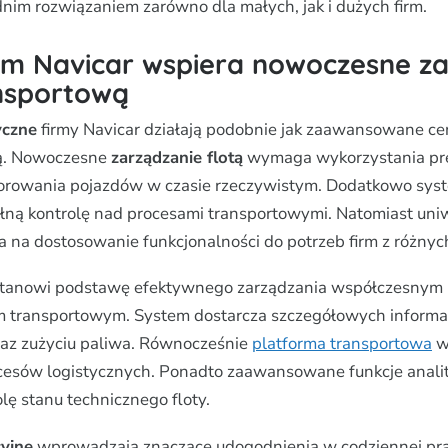
nim rozwiązaniem zarówno dla małych, jak i dużych firm.
em Navicar wspiera nowoczesne za
ansportową
yczne
firmy Navicar działają podobnie jak zaawansowane ce
wą. Nowoczesne
zarządzanie flotą
wymaga wykorzystania pr
torowania pojazdów w czasie rzeczywistym. Dodatkowo sys
ełną kontrolę nad procesami transportowymi. Natomiast uni
 na dostosowanie funkcjonalności do potrzeb firm z różnyc
tanowi podstawę efektywnego zarządzania współczesnym
m transportowym. System dostarcza szczegółowych informac
raz zużyciu paliwa. Równocześnie
platforma transportowa
w
cesów logistycznych. Ponadto zaawansowane funkcje anali
lę stanu technicznego floty.
cyjne
wprowadzają znaczące udogodnienia w codziennej pra