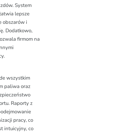
jazdów. System
łatwia lepsze
e obszarów i
fę. Dodatkowo,
pozwala firmom na
innymi
cy.
ede wszystkim
em paliwa oraz
ezpieczeństwo
rtu. Raporty z
e podejmowanie
zacji pracy, co
 intuicyjny, co