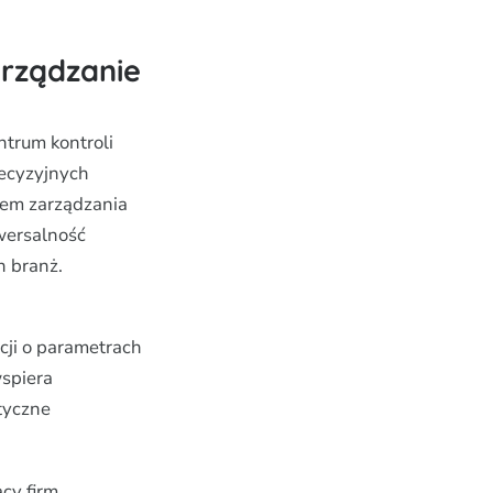
rządzanie
ntrum kontroli
ecyzyjnych
tem zarządzania
wersalność
h branż.
ji o parametrach
spiera
tyczne
cy firm