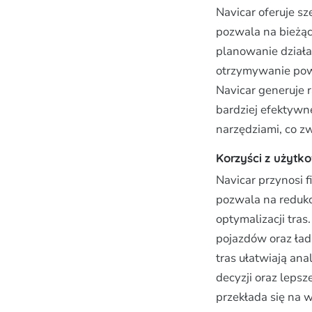
Navicar oferuje sz
pozwala na bieżące
planowanie działa
otrzymywanie powi
Navicar generuje 
bardziej efektywn
narzędziami, co zw
Korzyści z użytk
Navicar przynosi 
pozwala na redukc
optymalizacji tra
pojazdów oraz ład
tras ułatwiają an
decyzji oraz lepsz
przekłada się na w