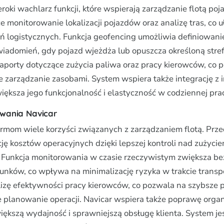
eroki wachlarz funkcji, które wspierają zarządzanie flotą po
 monitorowanie lokalizacji pojazdów oraz analizę tras, co u
ń logistycznych. Funkcja geofencing umożliwia definiowani
adomień, gdy pojazd wjeżdża lub opuszcza określoną stre
raporty dotyczące zużycia paliwa oraz pracy kierowców, co 
e zarządzanie zasobami. System wspiera także integrację z 
iększa jego funkcjonalność i elastyczność w codziennej pra
owania Navicar
firmom wiele korzyści związanych z zarządzaniem flotą. Prz
ję kosztów operacyjnych dzięki lepszej kontroli nad zużyci
s. Funkcja monitorowania w czasie rzeczywistym zwiększa b
unków, co wpływa na minimalizację ryzyka w trakcie transpo
alizę efektywności pracy kierowców, co pozwala na szybsz
e planowanie operacji. Navicar wspiera także poprawę organi
iększą wydajność i sprawniejszą obsługę klienta. System jest