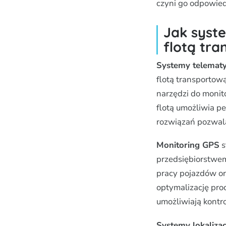
czyni go odpowied
Jak syst
flotą tr
Systemy telemat
flotą transporto
narzędzi do moni
flotą umożliwia p
rozwiązań pozwala
Monitoring GPS
s
przedsiębiorstwe
pracy pojazdów o
optymalizację pro
umożliwiają kontro
Systemy lokaliza