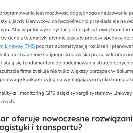
oprogramowania jest możliwość dogłębnego analizowania 
 stylu jazdy kierowców, co bezpośrednio przekłada się na o
nym. Aby w pełni wykorzystać potencjał cyfrowej transforma
, by dane z telematyki płynnie zasilały procesy spedycyjne,
tem Linkway TMS
poprzez automatyzację rozliczeń i planowani
wala na stworzenie spójnego środowiska pracy, w którym in
icar stają się fundamentem do podejmowania strategicznych d
zultacie firma zyskuje nie tylko większy porządek w dokumen
 przewagę konkurencyjną na wymagającym rynku transpor
ityka i monitoring GPS dzięki synergii systemów Linkway 
cznych.
car oferuje nowoczesne rozwiązan
logistyki i transportu?