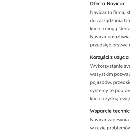
Oferta Navicar
Navicar to firma, 
do zarządzania t
klienci mogą śledz
Navicar umożliwiaj
przedsiębiorstwa
Korzyści z użyci
Wykorzystanie sys
wszystkim pozwala
pojazdów, przedsi
systemy te popraw
klienci zyskują w
Wsparcie technic
Navicar zapewnia 
w razie problemów