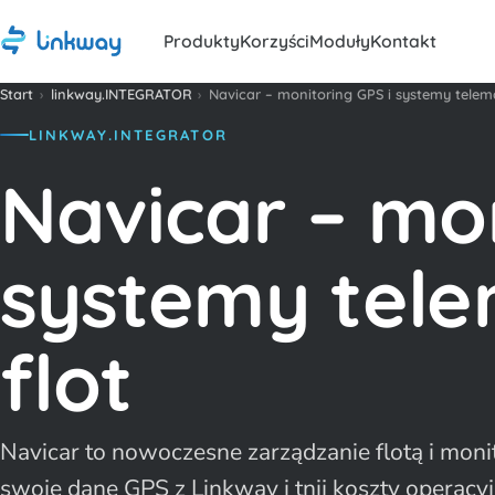
Produkty
Korzyści
Moduły
Kontakt
Start
›
linkway.INTEGRATOR
›
Navicar – monitoring GPS i systemy telem
LINKWAY.INTEGRATOR
Navicar – mon
systemy tele
flot
Navicar to nowoczesne zarządzanie flotą i moni
swoje dane GPS z Linkway i tnij koszty operacyjn