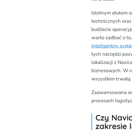
Istotnym atutem 
technicznych oraz
budżecie operacyj
warto zadbać o to
inteligentny sys
tych narzędzi poz
lokalizacji z Nav
biznesowych. W re
wszystkim trwałą
Zaawansowana anal
procesach logisty
Czy Navi
zakresie 