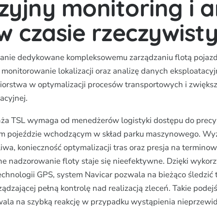
zyjny monitoring i a
 w czasie rzeczywist
zanie dedykowane kompleksowemu zarządzaniu flotą pojazd
 monitorowanie lokalizacji oraz analizę danych eksploatacy
iorstwa w optymalizacji procesów transportowych i zwięks
acyjnej.
ża TSL wymaga od menedżerów logistyki dostępu do precy
dym pojeździe wchodzącym w skład parku maszynowego. Wyz
liwa, konieczność optymalizacji tras oraz presja na termin
ne nadzorowanie floty staje się nieefektywne. Dzięki wykor
hnologii GPS, system Navicar pozwala na bieżąco śledzić 
ządzającej pełną kontrolę nad realizacją zleceń. Takie podejś
ala na szybką reakcję w przypadku wystąpienia nieprzewi