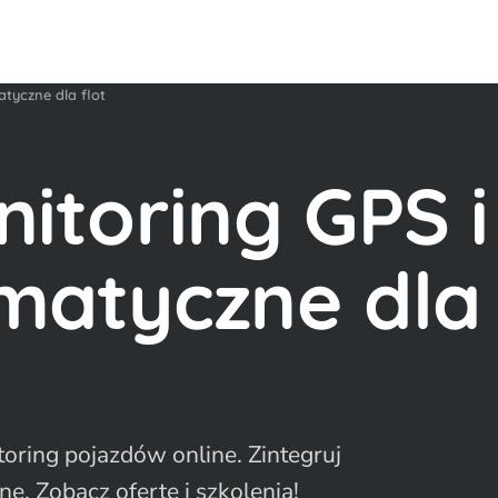
atyczne dla flot
itoring GPS i
matyczne dla
toring pojazdów online. Zintegruj
e. Zobacz ofertę i szkolenia!