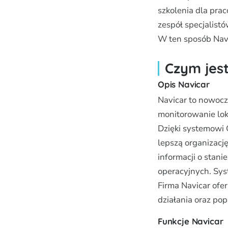
szkolenia dla pra
zespół specjalist
W ten sposób Navic
Czym jes
Opis Navicar
Navicar to nowocz
monitorowanie lok
Dzięki systemowi 
lepszą organizację
informacji o stan
operacyjnych. Sys
Firma Navicar ofe
działania oraz po
Funkcje Navicar