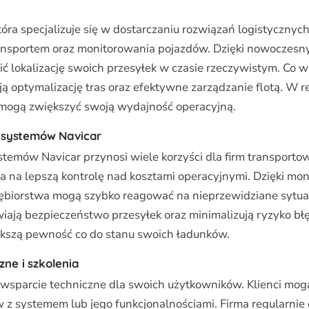
która specjalizuje się w dostarczaniu rozwiązań logistycznyc
ransportem oraz monitorowania pojazdów. Dzięki nowoczesn
ić lokalizację swoich przesyłek w czasie rzeczywistym. Co w
ą optymalizację tras oraz efektywne zarządzanie flotą. W re
 mogą zwiększyć swoją wydajność operacyjną.
a systemów Navicar
temów Navicar przynosi wiele korzyści dla firm transporto
 na lepszą kontrolę nad kosztami operacyjnymi. Dzięki mo
ębiorstwa mogą szybko reagować na nieprzewidziane sytua
iają bezpieczeństwo przesyłek oraz minimalizują ryzyko bł
iększą pewność co do stanu swoich ładunków.
zne i szkolenia
wsparcie techniczne dla swoich użytkowników. Klienci mog
 z systemem lub jego funkcjonalnościami. Firma regularnie 