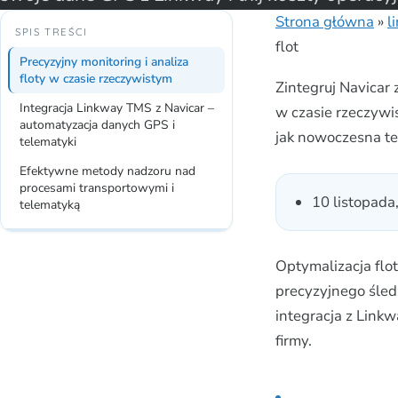
Strona główna
»
l
SPIS TREŚCI
flot
Precyzyjny monitoring i analiza
floty w czasie rzeczywistym
Zintegruj Navicar 
Integracja Linkway TMS z Navicar –
w czasie rzeczywis
automatyzacja danych GPS i
jak nowoczesna te
telematyki
Efektywne metody nadzoru nad
procesami transportowymi i
10 listopada
telematyką
Optymalizacja flo
precyzyjnego śled
integracja z Link
firmy.