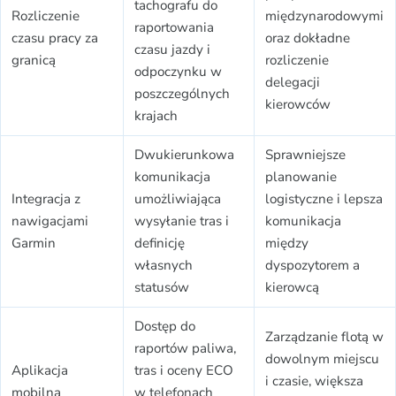
tachografu do
Rozliczenie
międzynarodowymi
raportowania
czasu pracy za
oraz dokładne
czasu jazdy i
granicą
rozliczenie
odpoczynku w
delegacji
poszczególnych
kierowców
krajach
Dwukierunkowa
Sprawniejsze
komunikacja
planowanie
Integracja z
umożliwiająca
logistyczne i lepsza
nawigacjami
wysyłanie tras i
komunikacja
Garmin
definicję
między
własnych
dyspozytorem a
statusów
kierowcą
Dostęp do
Zarządzanie flotą w
raportów paliwa,
dowolnym miejscu
Aplikacja
tras i oceny ECO
i czasie, większa
mobilna
w telefonach