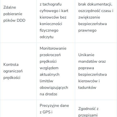
z tachografu
brak dokumentacji,
Zdalne
cyfrowego i kart
oszczędność czasu i
pobieranie
kierowców bez
zwiększenie
plików DDD
konieczności
bezpieczeństwa
fizycznego
prawnego
odczytu
Monitorowanie
przekroczeń
Unikanie
prędkości
mandatów oraz
Kontrola
względem
poprawa
ograniczeń
aktualnych
bezpieczeństwa
prędkości
limitów
kierowców i
obowiązujących
ładunków
na drodze
Precyzyjne dane
Zgodność z
z GPS i
przepisami