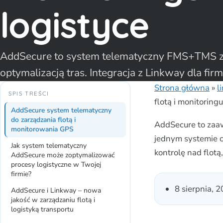
logistyce
AddSecure to system telematyczny FMS+TMS z 
optymalizacją tras. Integracja z Linkway dla fi
Strona główna
»
l
SPIS TREŚCI
flotą i monitoring
AddSecure system telematyczny
do zarządzania flotą i
AddSecure to zaa
monitorowania GPS
jednym systemie c
Jak system telematyczny
kontrolę nad flotą
AddSecure może zoptymalizować
procesy logistyczne w Twojej
firmie?
8 sierpnia, 
AddSecure i Linkway – nowa
jakość w zarządzaniu flotą i
logistyką transportu