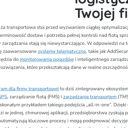
Twojej f
a transportowa stoi przed wyzwaniem ciągłej optymalizacj
terminowość dostaw i potrzeba pełnej kontroli nad flotą spr
 zarządzania stają się niewystarczające. W odpowiedzi na t
się zaawansowane
systemy telematyczne
, takie jak AddSecur
ędzia do
monitorowania pojazdów
i inteligentnego zarządz
rozwiązania, które przekształcają dane w realne oszczędnośc
ram dla firmy transportowej
to dziś zintegrowany ekosystem
GPS
, zarządzanie flotą (FMS) i
zarządzanie transportem
(TMS
skonałym przykładem takiego podejścia „all-in-one”. Dzięki
i w jednej, chmurowej aplikacji, przedsiębiorstwa zyskują 
automatyzują kluczowe procesy i mogą podejmować decyzje