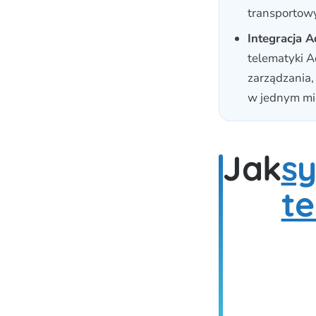
transportow
Integracja 
telematyki 
zarządzania,
w jednym mi
Jak
s
t