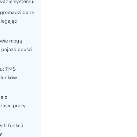
wanie systemu.
gromadzi dane
iegając
wie mogą
 pojazd opuści
uł TMS
adunków
ja z
asie pracy,
ch funkcji
mi