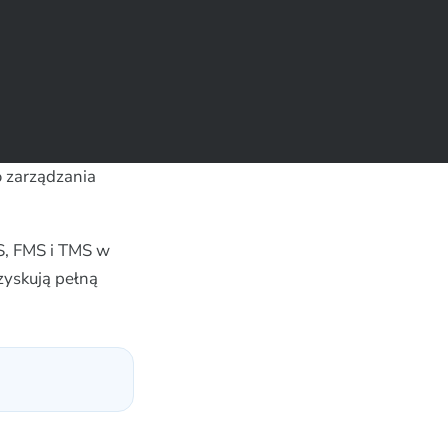
 zarządzania
S, FMS i TMS w
zyskują pełną