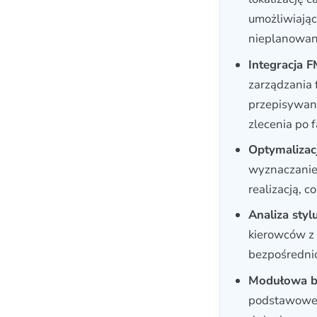
umożliwiają
nieplanowan
Integracja F
zarządzania 
przepisywani
zlecenia po 
Optymalizacj
wyznaczanie
realizacją, c
Analiza styl
kierowców z 
bezpośrednio
Modułowa bu
podstawoweg