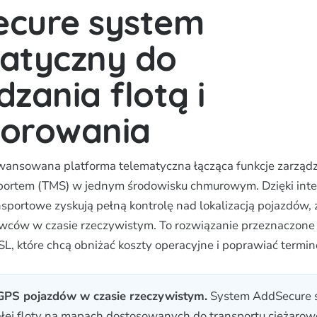
cure system
atyczny do
dzania flotą i
torowania
ansowana platforma telematyczna łącząca funkcje zarządza
portem (TMS) w jednym środowisku chmurowym. Dzięki inte
nsportowe zyskują pełną kontrolę nad lokalizacją pojazdów, 
owców w czasie rzeczywistym. To rozwiązanie przeznaczone
SL, które chcą obniżać koszty operacyjne i poprawiać termi
GPS pojazdów w czasie rzeczywistym.
System AddSecure ś
całej floty na mapach dostosowanych do transportu ciężarow