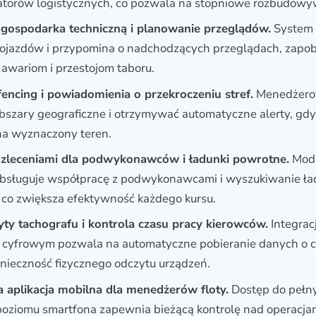
atorów logistycznych, co pozwala na stopniowe rozbudowy
 gospodarka techniczną i planowanie przeglądów.
System 
ojazdów i przypomina o nadchodzących przeglądach, zapob
awariom i przestojom taboru.
encing i powiadomienia o przekroczeniu stref.
Menedżero
bszary geograficzne i otrzymywać automatyczne alerty, gdy
na wyznaczony teren.
 zleceniami dla podwykonawców i ładunki powrotne.
Mod
bsługuje współpracę z podwykonawcami i wyszukiwanie ł
co zwiększa efektywność każdego kursu.
yty tachografu i kontrola czasu pracy kierowców.
Integrac
 cyfrowym pozwala na automatyczne pobieranie danych o cz
onieczność fizycznego odczytu urządzeń.
aplikacja mobilna dla menedżerów floty.
Dostęp do pełny
poziomu smartfona zapewnia bieżącą kontrolę nad operacja