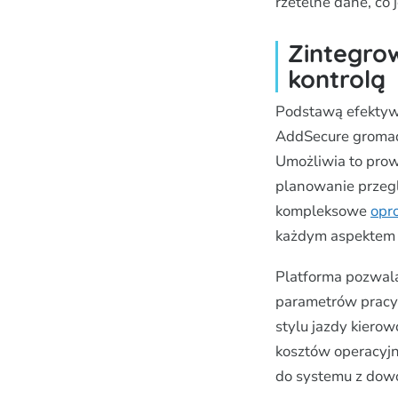
rzetelne dane, co
Zintegrow
kontrolą
Podstawą efektywn
AddSecure gromadz
Umożliwia to prow
planowanie przeg
kompleksowe
opr
każdym aspektem 
Platforma pozwala 
parametrów pracy 
stylu jazdy kierow
kosztów operacyjn
do systemu z dowo