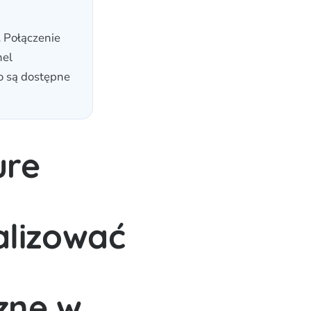
.
Połączenie
nel
o są dostępne
ure
lizować
czne w