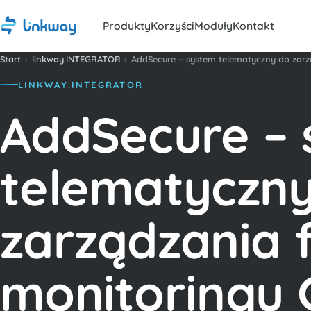
Produkty
Korzyści
Moduły
Kontakt
Start
›
linkway.INTEGRATOR
›
AddSecure – system telematyczny do zarzą
LINKWAY.INTEGRATOR
AddSecure –
telematyczn
zarządzania f
monitoringu 