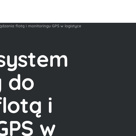
dzania flotą i monitoringu GPS w logistyce
 system
y do
lotą i
GPS w