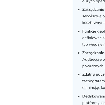
dużych oper
Zarządzanie
serwisowe p
kosztownym 
Funkcje geof
definiować o
lub wjedzie 
Zarządzanie
AddSecure o
powrotnych, 
Zdalne odcz
tachografem
eliminując k
Dedykowana 
platformy z 