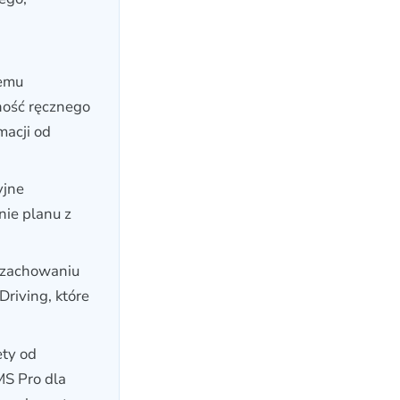
temu
ność ręcznego
macji od
yjne
ie planu z
 zachowaniu
riving, które
ety od
S Pro dla