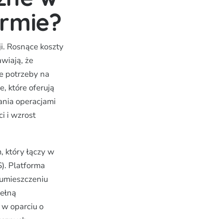
irmie?
i. Rosnące koszty
awiają, że
e potrzeby na
e, które oferują
ania operacjami
i i wzrost
, który łączy w
). Platforma
 umieszczeniu
pełną
 w oparciu o