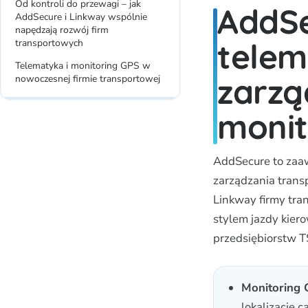
Od kontroli do przewagi – jak
AddSe
AddSecure i Linkway wspólnie
napędzają rozwój firm
telem
transportowych
Telematyka i monitoring GPS w
zarzą
nowoczesnej firmie transportowej
moni
AddSecure to zaaw
zarządzania trans
Linkway firmy tra
stylem jazdy kier
przedsiębiorstw T
Monitoring 
lokalizację 