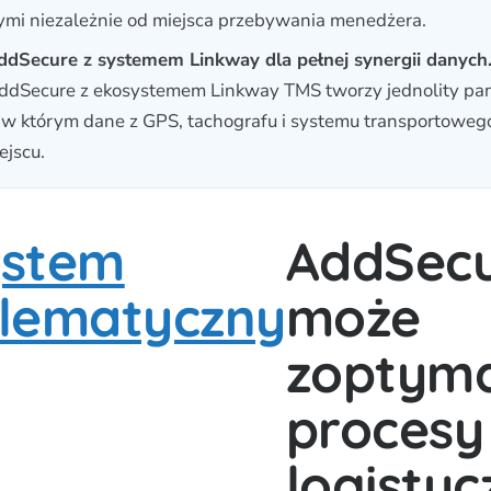
ymi niezależnie od miejsca przebywania menedżera.
AddSecure z systemem Linkway dla pełnej synergii danych
AddSecure z ekosystemem Linkway TMS tworzy jednolity pa
 w którym dane z GPS, tachografu i systemu transportoweg
ejscu.
ystem
AddSec
elematyczny
może
zoptyma
procesy
logisty