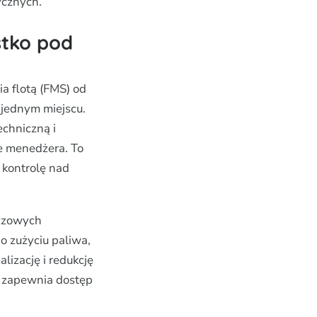
ycznych.
stko pod
a flotą (FMS) od
 jednym miejscu.
chniczną i
e menedżera. To
 kontrolę nad
uczowych
 zużyciu paliwa,
lizację i redukcję
a zapewnia dostęp