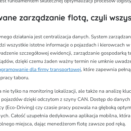
 jest fundamentem skutecznej optymalizacji procesów logist
ane zarządzanie flotą, czyli wszy
ego działania jest centralizacja danych. System zarządzani
i wszystkie istotne informacje o pojazdach i kierowcach w
adzenie szczegółowej ewidencji, zarządzanie gospodarką te
lądów, dzięki czemu żaden ważny termin nie umknie uwadz
ogramowanie dla firmy transportowej
, które zapewnia pełną
pracy taboru.
nie tylko na monitoring lokalizacji, ale także na analizę kl
pojazdów dzięki odczytom z szyny CAN. Dostęp do danych o
cy (Eco-Driving) czy czasie pracy pozwala na głęboką optyma
ych. Całość uzupełnia dedykowana aplikacja mobilna, któr
lnego miejsca, dając menedżerom flotę zawsze pod ręką.