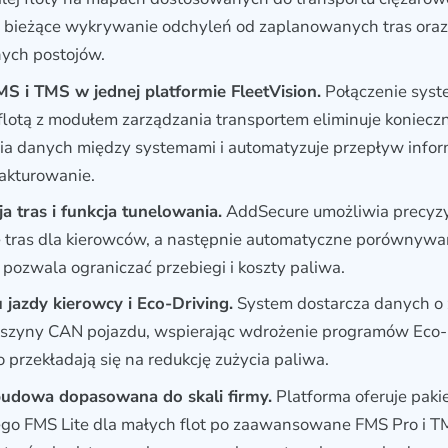
c bieżące wykrywanie odchyleń od zaplanowanych tras oraz
ych postojów.
MS i TMS w jednej platformie FleetVision.
Połączenie sys
flotą z modułem zarządzania transportem eliminuje koniecz
a danych między systemami i automatyzuje przepływ infor
fakturowanie.
a tras i funkcja tunelowania.
AddSecure umożliwia precyz
 tras dla kierowców, a następnie automatyczne porównywan
o pozwala ograniczać przebiegi i koszty paliwa.
u jazdy kierowcy i Eco-Driving.
System dostarcza danych o
szyny CAN pojazdu, wspierając wdrożenie programów Eco-D
 przekładają się na redukcję zużycia paliwa.
dowa dopasowana do skali firmy.
Platforma oferuje paki
o FMS Lite dla małych flot po zaawansowane FMS Pro i TM