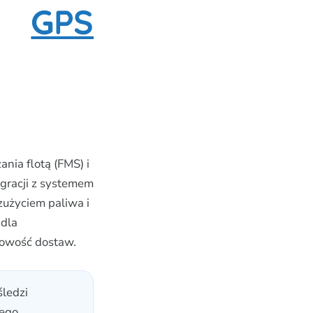
GPS
nia flotą (FMS) i
gracji z systemem
zużyciem paliwa i
 dla
nowość dostaw.
ledzi
ego,