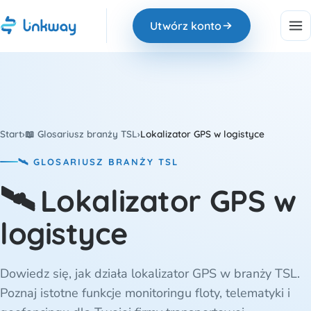
Utwórz konto
Start
›
📖 Glosariusz branży TSL
›
Lokalizator GPS w logistyce
🛰️ GLOSARIUSZ BRANŻY TSL
🛰️
Lokalizator GPS w
logistyce
Dowiedz się, jak działa lokalizator GPS w branży TSL.
Poznaj istotne funkcje monitoringu floty, telematyki i