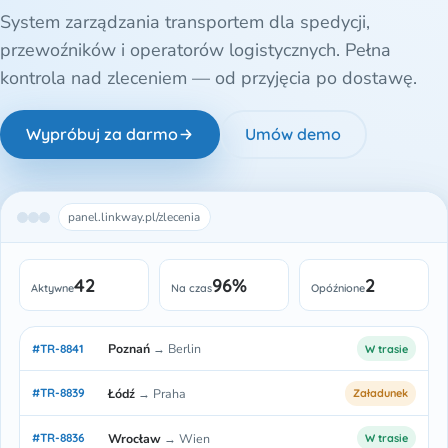
System zarządzania transportem dla spedycji,
przewoźników i operatorów logistycznych. Pełna
kontrola nad zleceniem — od przyjęcia po dostawę.
Wypróbuj za darmo
Umów demo
panel.linkway.pl/zlecenia
42
96%
2
Aktywne
Na czas
Opóźnione
Poznań
→ Berlin
#TR-8841
W trasie
Łódź
→ Praha
#TR-8839
Załadunek
Wrocław
→ Wien
#TR-8836
W trasie