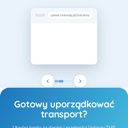
panel.linkway.pl/zlecenia
Gotowy uporządkować
transport?
Utwórz konto za darmo i przetestuj linkway.TMS