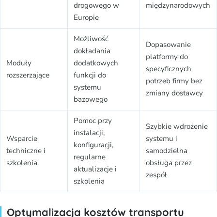
drogowego w
międzynarodowych
Europie
Możliwość
Dopasowanie
dokładania
platformy do
Moduły
dodatkowych
specyficznych
rozszerzające
funkcji do
potrzeb firmy bez
systemu
zmiany dostawcy
bazowego
Pomoc przy
Szybkie wdrożenie
instalacji,
Wsparcie
systemu i
konfiguracji,
techniczne i
samodzielna
regularne
szkolenia
obsługa przez
aktualizacje i
zespół
szkolenia
Optymalizacja kosztów transportu