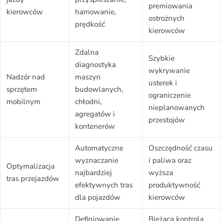
premiowania
kierowców
hamowanie,
ostrożnych
prędkość
kierowców
Zdalna
Szybkie
diagnostyka
wykrywanie
Nadzór nad
maszyn
usterek i
sprzętem
budowlanych,
ograniczenie
mobilnym
chłodni,
nieplanowanych
agregatów i
przestojów
kontenerów
Automatyczne
Oszczędność czasu
wyznaczanie
i paliwa oraz
Optymalizacja
najbardziej
wyższa
tras przejazdów
efektywnych tras
produktywność
dla pojazdów
kierowców
Definiowanie
Bieżąca kontrola