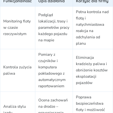
Funkcjonalność
Opis działania
Korzyść dla firmy
Pełna kontrola nad
Podgląd
flotą i
Monitoring floty
lokalizacji, trasy i
natychmiastowa
w czasie
parametrów pracy
reakcja na
rzeczywistym
każdego pojazdu
odchylenia od
na mapie
planu
Pomiary z
Eliminacja
czujników i
kradzieży paliwa i
Kontrola zużycia
komputera
obniżenie kosztów
paliwa
pokładowego z
eksploatacji
automatycznym
pojazdów
raportowaniem
Poprawa
Ocena zachowań
bezpieczeństwa
Analiza stylu
na drodze –
floty i możliwość
jazdy
przyspieszanie,