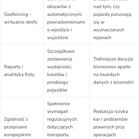
obszarów z
nad tym, czy
Geofencing –
automatycznymi
pojazdy poruszają
wirtualne strefy
powiadomieniami
się w
o wjeździe i
wyznaczonych
wyjeździe
rejonach
Szczegółowe
zestawienia
Trafniejsze decyzje
Raporty i
wydajności,
biznesowe oparte
analityka floty
kosztów i
na twardych
przebiegu
danych z telemetrii
pojazdów
Spełnienie
wymagań
Redukcja ryzyka
Zgodność z
regulacyjnych
kar i problemów
przepisami
dotyczących
prawnych przy
europejskimi
transportu
operacjach