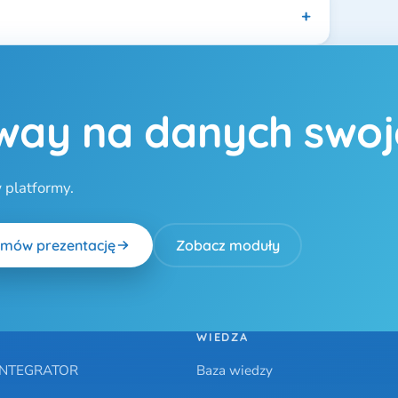
way na danych swoje
 platformy.
mów prezentację
Zobacz moduły
WIEDZA
.INTEGRATOR
Baza wiedzy