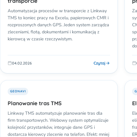
transporcie
p
Automatyzacja procesów w transporcie z Linkway
Za
TMS to koniec pracy na Excelu, papierowych CMR i
sy
rozproszonych danych GPS. Jeden system zarządza
CM
zleceniami, flotą, dokumentami i komunikacją z
sp
kierowcą w czasie rzeczywistym.
pr
do
Czytaj
04.02.2026
GEONAVI
G
Planowanie tras TMS
E
Linkway TMS automatyzuje planowanie tras dla
El
firm transportowych. Webowy system optymalizuje
el
kolejność przystanków, integruje dane GPS i
fr
dostarcza kierowcy zlecenie na telefon. Efekt: mniej
ER