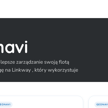
navi
epsze zarządzanie swoją flotą
ę na Linkway , który wykorzystuje
EONAVI
GEONAV