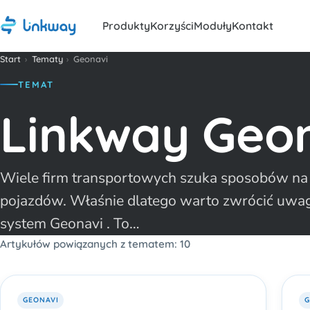
Produkty
Korzyści
Moduły
Kontakt
Start
›
Tematy
›
Geonavi
TEMAT
Linkway Geo
Wiele firm transportowych szuka sposobów na l
pojazdów. Właśnie dlatego warto zwrócić uwag
system Geonavi . To…
Artykułów powiązanych z tematem: 10
GEONAVI
G