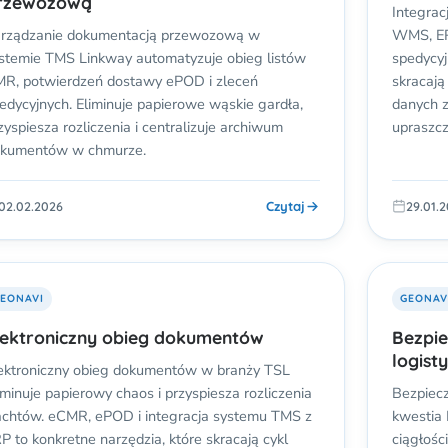
rzewozową
Integrac
rządzanie dokumentacją przewozową w
WMS, ER
stemie TMS Linkway automatyzuje obieg listów
spedycyj
R, potwierdzeń dostawy ePOD i zleceń
skracają
edycyjnych. Eliminuje papierowe wąskie gardła,
danych z
zyspiesza rozliczenia i centralizuje archiwum
upraszcz
kumentów w chmurze.
Czytaj
02.02.2026
29.01.
EONAVI
GEONAV
lektroniczny obieg dokumentów
Bezpi
logist
ektroniczny obieg dokumentów w branży TSL
iminuje papierowy chaos i przyspiesza rozliczenia
Bezpiecz
achtów. eCMR, ePOD i integracja systemu TMS z
kwestia 
P to konkretne narzędzia, które skracają cykl
ciągłośc