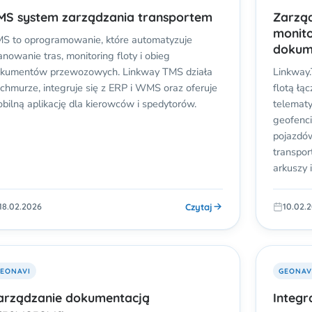
MS system zarządzania transportem
Zarząd
monito
S to oprogramowanie, które automatyzuje
dokum
anowanie tras, monitoring floty i obieg
kumentów przewozowych. Linkway TMS działa
Linkway
chmurze, integruje się z ERP i WMS oraz oferuje
flotą łą
bilną aplikację dla kierowców i spedytorów.
telematy
geofenci
pojazdów
transpor
arkuszy
Czytaj
18.02.2026
10.02.
EONAVI
GEONAV
arządzanie dokumentacją
Integr