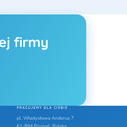
j firmy
PRACUJEMY DLA CIEBIE
pl. Władysława Andersa 7
61-894 Poznań, Polska