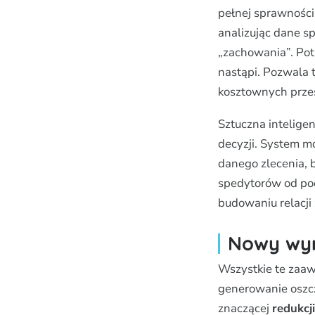
pełnej sprawności
analizując dane 
„zachowania”. Potr
nastąpi. Pozwala
kosztownych przes
Sztuczna intelige
decyzji. System m
danego zlecenia, b
spedytorów od pod
budowaniu relacji
Nowy wym
Wszystkie te zaaw
generowanie oszcz
znaczącej
redukcj