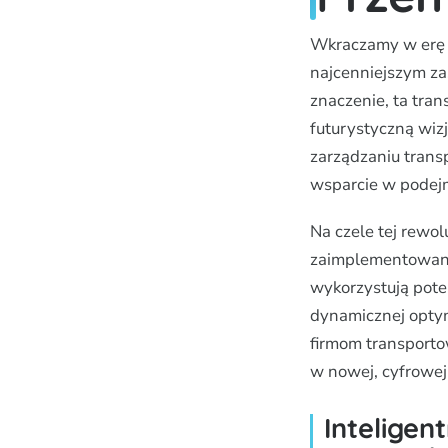
Wkraczamy w erę P
najcenniejszym zas
znaczenie, ta tran
futurystyczną wizj
zarządzaniu transp
wsparcie w podej
Na czele tej rewo
zaimplementowane 
wykorzystują poten
dynamicznej optyma
firmom transport
w nowej, cyfrowej
Inteligen