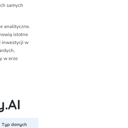
tych samych
e analityczne.
nowią istotne
d inwestycji w
wardych,
y w erze
.AI
Typ danych