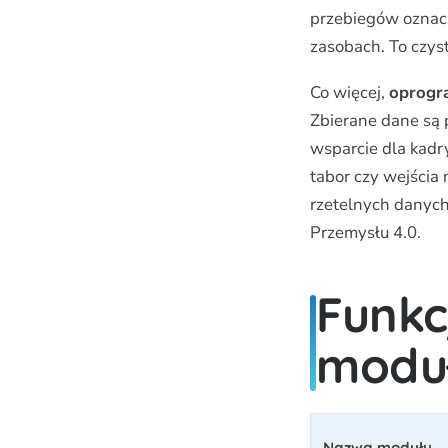
przebiegów oznacza
zasobach. To czyst
Co więcej,
oprogr
Zbierane dane są 
wsparcie dla kadry
tabor czy wejścia 
rzetelnych danych
Przemysłu 4.0.
Funkc
moduł
Nazwa modułu