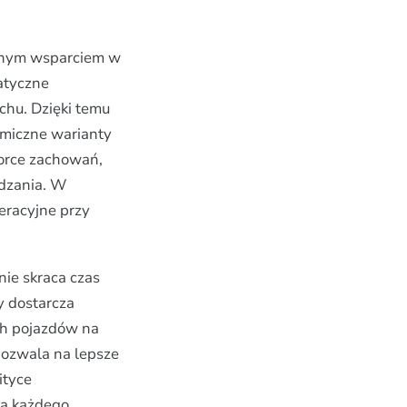
ealnym wsparciem w
atyczne
chu. Dzięki temu
omiczne warianty
zorce zachowań,
dzania. W
peracyjne przy
znie skraca czas
y dostarcza
ch pojazdów na
pozwala na lepsze
ityce
la każdego