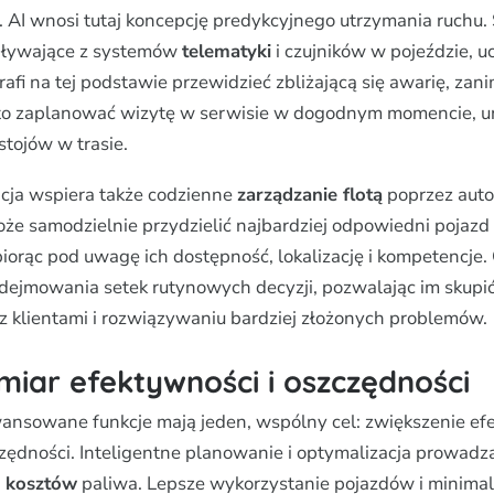
. AI wnosi tutaj koncepcję predykcyjnego utrzymania ruchu.
spływające z systemów
telematyki
i czujników w pojeździe, uc
afi na tej podstawie przewidzieć zbliżającą się awarię, zan
 to zaplanować wizytę w serwisie w dogodnym momencie, u
tojów w trasie.
ncja wspiera także codzienne
zarządzanie flotą
poprzez aut
oże samodzielnie przydzielić najbardziej odpowiedni pojazd 
iorąc pod uwagę ich dostępność, lokalizację i kompetencje.
ejmowania setek rutynowych decyzji, pozwalając im skupić
 z klientami i rozwiązywaniu bardziej złożonych problemów.
iar efektywności i oszczędności
ansowane funkcje mają jeden, wspólny cel: zwiększenie efe
ędności. Inteligentne planowanie i optymalizacja prowadz
i kosztów
paliwa. Lepsze wykorzystanie pojazdów i minimal