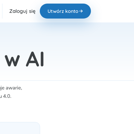
Zaloguj się
Utwórz konto
w AI
je awarie,
 4.0.