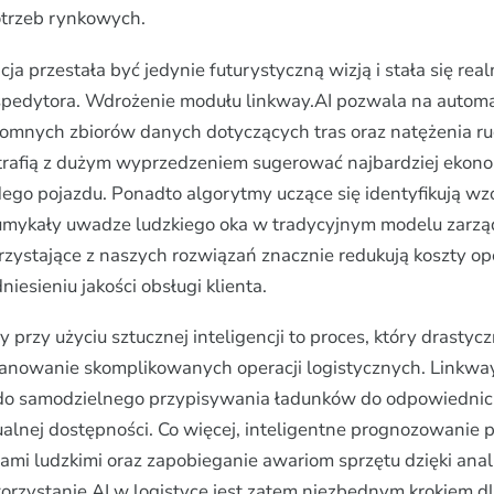
trzeb rynkowych.
cja przestała być jedynie futurystyczną wizją i stała się r
spedytora. Wdrożenie modułu linkway.AI pozwala na autom
omnych zbiorów danych dotyczących tras oraz natężenia ru
trafią z dużym wyprzedzeniem sugerować najbardziej ekon
dego pojazdu. Ponadto algorytmy uczące się identyfikują w
 umykały uwadze ludzkiego oka w tradycyjnym modelu zarzą
orzystające z naszych rozwiązań znacznie redukują koszty o
esieniu jakości obsługi klienta.
y przy użyciu sztucznej inteligencji to proces, który drastyc
anowanie skomplikowanych operacji logistycznych. Linkwa
 do samodzielnego przypisywania ładunków do odpowiedni
ualnej dostępności. Co więcej, inteligentne prognozowanie 
ami ludzkimi oraz zapobieganie awariom sprzętu dzięki anal
orzystanie AI w logistyce jest zatem niezbędnym krokiem d