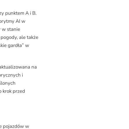
zy punktem A i B.
gorytmy AI w
y w stanie
 pogody, ale także
kie gardła” w
t aktualizowana na
orycznych i
ślonych
 krok przed
ie pojazdów w