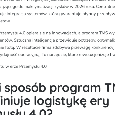
dążącego do maksymalizacji zysków w 2026 roku. Centralne 
muje integracja systemów, która gwarantuje płynny przepływ
ostaw.
Przemysłu 4.0 opiera się na innowacjach, a program TMS w
entów. Sztuczna inteligencja przewiduje potrzeby, optymaliz
ie flotą. W rezultacie firma zdobywa przewagę konkurencyj
ydajność operacyjną. To narzędzie, które rewolucjonizuje tr
rtu w erze Przemysłu 4.0
i sposób program T
iniuje logistykę ery
ysłu 4.0?