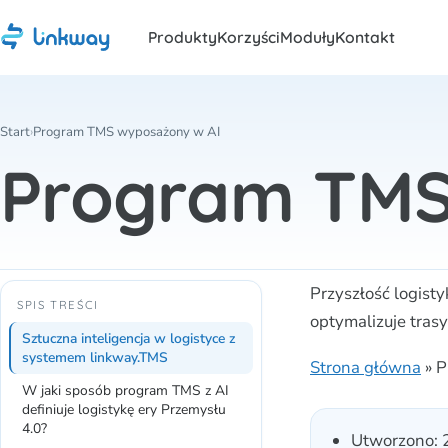
Produkty
Korzyści
Moduły
Kontakt
Start
›
Program TMS wyposażony w AI
Program TMS
Przyszłość logisty
SPIS TREŚCI
optymalizuje tras
Sztuczna inteligencja w logistyce z
systemem linkway.TMS
Strona główna
»
P
W jaki sposób program TMS z AI
definiuje logistykę ery Przemysłu
4.0?
Utworzono: