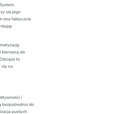
 System,
zy się jego
im ona faktycznie
nikając
omatyzację
i kierowcę do
 Odciąża to
 się na
ktywności i
ą bezpośrednio do
izacja pustych