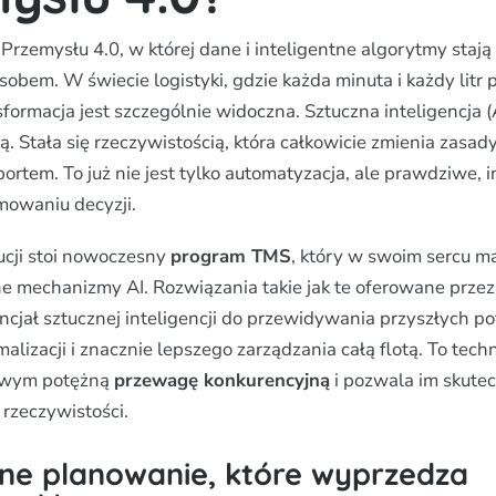
rzemysłu 4.0, w której dane i inteligentne algorytmy stają 
obem. W świecie logistyki, gdzie każda minuta i każdy litr 
sformacja jest szczególnie widoczna. Sztuczna inteligencja (
ą. Stała się rzeczywistością, która całkowicie zmienia zasad
ortem. To już nie jest tylko automatyzacja, ale prawdziwe, 
mowaniu decyzji.
lucji stoi nowoczesny
program TMS
, który w swoim sercu m
mechanizmy AI. Rozwiązania takie jak te oferowane przez
cjał sztucznej inteligencji do przewidywania przyszłych po
lizacji i znacznie lepszego zarządzania całą flotą. To techn
owym potężną
przewagę konkurencyjną
i pozwala im skutec
 rzeczywistości.
tne planowanie, które wyprzedza