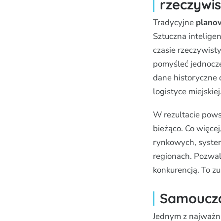
rzeczywi
Tradycyjne
planow
Sztuczna intelige
czasie rzeczywisty
pomyśleć jednocze
dane historyczne 
logistyce miejskiej
W rezultacie pows
bieżąco. Co więcej
rynkowych, syste
regionach. Pozwal
konkurencją. To 
Samouczą
Jednym z najważni