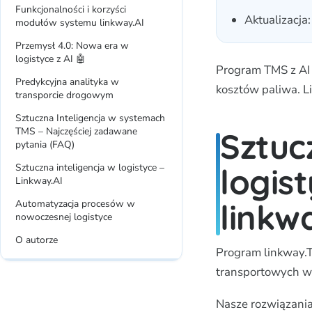
Funkcjonalności i korzyści
Aktualizacja
modułów systemu linkway.AI
Przemysł 4.0: Nowa era w
logistyce z AI 🤖
Program TMS z AI d
Predykcyjna analityka w
kosztów paliwa. Li
transporcie drogowym
Sztuczna Inteligencja w systemach
TMS – Najczęściej zadawane
Sztuc
pytania (FAQ)
logis
Sztuczna inteligencja w logistyce –
Linkway.AI
linkw
Automatyzacja procesów w
nowoczesnej logistyce
O autorze
Program linkway.
transportowych w 
Nasze rozwiązania