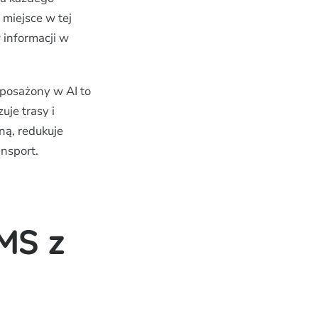
miejsce w tej
 informacji w
yposażony w AI to
uje trasy i
ną, redukuje
ansport.
MS z