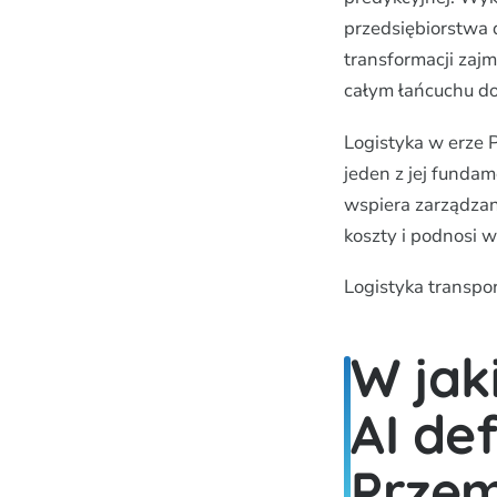
przedsiębiorstwa 
transformacji zaj
całym łańcuchu d
Logistyka w erze 
jeden z jej fundam
wspiera zarządzan
koszty i podnosi w
Logistyka transpo
W jak
AI def
Przem