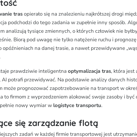
stość
anie tras
opierało się na znalezieniu najkrótszej drogi międ
ncja podchodzi do tego zadania w zupełnie inny sposób. Al
m analizują tysiące zmiennych, o których człowiek nie byłb
śnie. Biorą pod uwagę nie tylko natężenie ruchu i prognozę
o opóźnieniach na danej trasie, a nawet przewidywane „wąs
.
taje prawdziwie inteligentna
optymalizacja tras
, która jes
, AI potrafi przewidywać. Na podstawie analizy danych hist
m może prognozować zapotrzebowanie na transport w okre
a to firmom z wyprzedzeniem alokować swoje zasoby i być o
zupełnie nowy wymiar w
logistyce transportu
.
ce się zarządzanie flotą
ejszych zadań w każdej firmie transportowej jest utrzyman