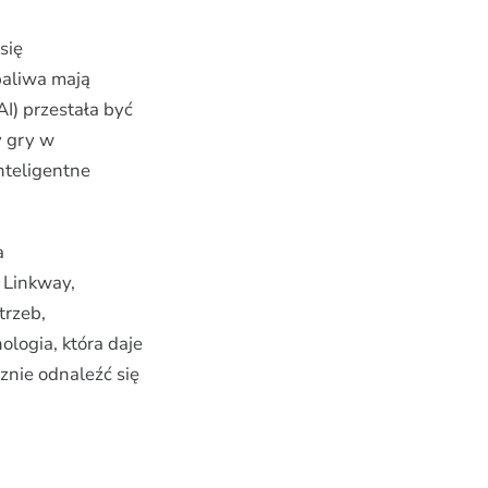
się
paliwa mają
AI) przestała być
y gry w
inteligentne
a
 Linkway,
trzeb,
ologia, która daje
znie odnaleźć się