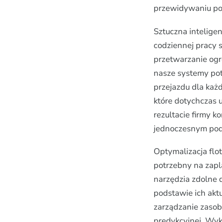
przewidywaniu po
Sztuczna inteligen
codziennej pracy 
przetwarzanie ogr
nasze systemy po
przejazdu dla każ
które dotychczas
rezultacie firmy k
jednoczesnym podni
Optymalizacja flot
potrzebny na zapl
narzędzia zdolne
podstawie ich akt
zarządzanie zasob
predykcyjnej. Wyk