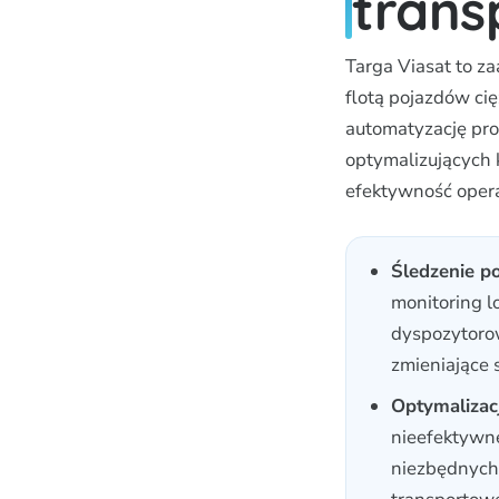
tran
Targa Viasat to 
flotą pojazdów ci
automatyzację pro
optymalizujących 
efektywność opera
Śledzenie p
monitoring l
dyspozytorow
zmieniające 
Optymalizac
nieefektywne
niezbędnych 