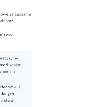
sowe zarządzanie
ch oraz
eństwo i
precyzyjny
umożliwiając
wanie na
identyfikuje
c danych
iorstwa