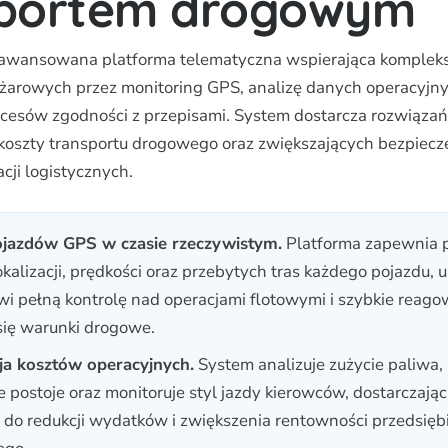
sportem drogowym
zaawansowana platforma telematyczna wspierająca komplek
ężarowych przez monitoring GPS, analizę danych operacyjny
cesów zgodności z przepisami. System dostarcza rozwiązań
koszty transportu drogowego oraz zwiększających bezpiecz
cji logistycznych.
ojazdów GPS w czasie rzeczywistym.
Platforma zapewnia 
okalizacji, prędkości oraz przebytych tras każdego pojazdu, 
i pełną kontrolę nad operacjami flotowymi i szybkie reago
się warunki drogowe.
ja kosztów operacyjnych.
System analizuje zużycie paliwa, 
 postoje oraz monitoruje styl jazdy kierowców, dostarczają
do redukcji wydatków i zwiększenia rentowności przedsięb