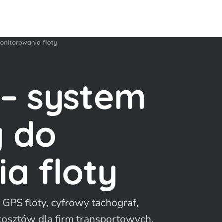
onitorowania floty
 – system
y do
a floty
GPS floty, cyfrowy tachograf,
 kosztów dla firm transportowych.