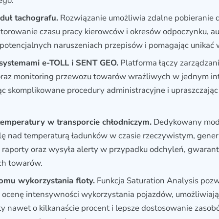
ego.
uł tachografu.
Rozwiązanie umożliwia zdalne pobieranie 
torowanie czasu pracy kierowców i okresów odpoczynku, a
 potencjalnych naruszeniach przepisów i pomagając unikać 
z systemami e-TOLL i SENT GEO.
Platforma łączy zarządzan
raz monitoring przewozu towarów wrażliwych w jednym inte
c skomplikowane procedury administracyjne i upraszczając
temperatury w transporcie chłodniczym.
Dedykowany mod
lę nad temperaturą ładunków w czasie rzeczywistym, gener
raporty oraz wysyła alerty w przypadku odchyleń, gwarant
h towarów.
omu wykorzystania floty.
Funkcja Saturation Analysis poz
ocenę intensywności wykorzystania pojazdów, umożliwiają
oty nawet o kilkanaście procent i lepsze dostosowanie zaso