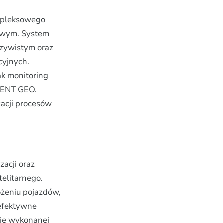
mpleksowego
gowym. System
czywistym oraz
cyjnych.
ak monitoring
 SENT GEO.
zacji procesów
zacji oraz
elitarnego.
ożeniu pojazdów,
 efektywne
cję wykonanej