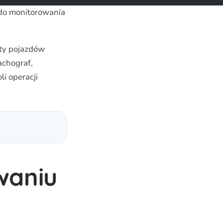
 do monitorowania
oty pojazdów
achograf,
i operacji
waniu