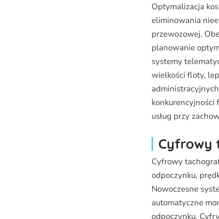
Optymalizacja kos
eliminowania niee
przewozowej. Obej
planowanie optyma
systemy telematyc
wielkości floty, 
administracyjnych
konkurencyjności 
usług przy zachowa
Cyfrowy 
Cyfrowy tachograf 
odpoczynku, pręd
Nowoczesne system
automatyczne moni
odpoczynku. Cyfry