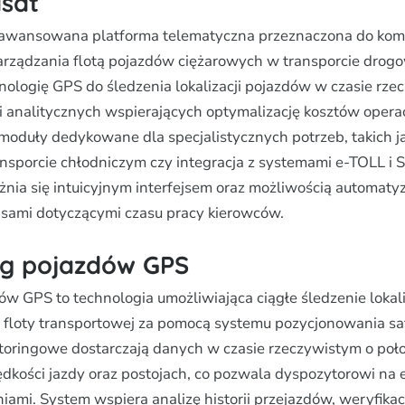
asat
zaawansowana platforma telematyczna przeznaczona do ko
arządzania flotą pojazdów ciężarowych w transporcie dro
nologię GPS do śledzenia lokalizacji pojazdów w czasie rze
i analitycznych wspierających optymalizację kosztów opera
 moduły dedykowane dla specjalistycznych potrzeb, takich j
nsporcie chłodniczym czy integracja z systemami e-TOLL i
nia się intuicyjnym interfejsem oraz możliwością automaty
isami dotyczącymi czasu pracy kierowców.
ng pojazdów GPS
w GPS to technologia umożliwiająca ciągłe śledzenie lokali
floty transportowej za pomocą systemu pozycjonowania sat
oringowe dostarczają danych w czasie rzeczywistym o poł
rędkości jazdy oraz postojach, co pozwala dyspozytorowi na
niami. System wspiera analizę historii przejazdów, weryfika