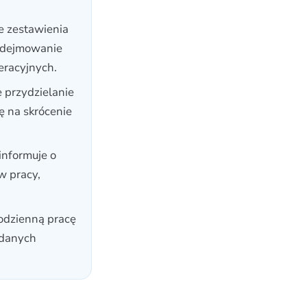
 zestawienia
podejmowanie
eracyjnych.
 przydzielanie
ę na skrócenie
nformuje o
w pracy,
odzienną pracę
 danych