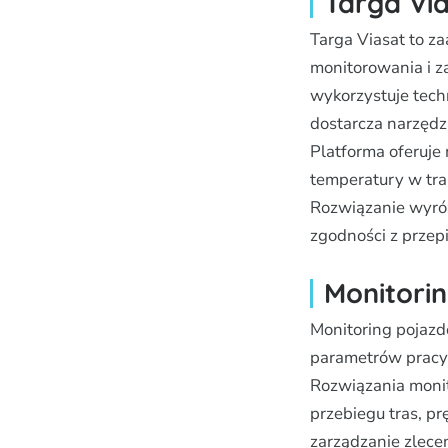
Targa Vi
Targa Viasat to 
monitorowania i z
wykorzystuje tech
dostarcza narzędz
Platforma oferuje
temperatury w tra
Rozwiązanie wyróż
zgodności z przep
Monitori
Monitoring pojazdó
parametrów pracy 
Rozwiązania monit
przebiegu tras, p
zarządzanie zlece