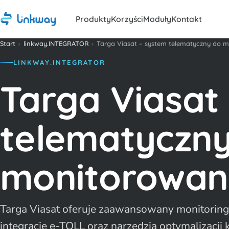
Produkty
Korzyści
Moduły
Kontakt
Start
›
linkway.INTEGRATOR
›
Targa Viasat – system telematyczny do m
LINKWAY.INTEGRATOR
Targa Viasat
telematyczn
monitorowani
Targa Viasat oferuje zaawansowany monitoring 
integrację e-TOLL oraz narzędzia optymalizacji