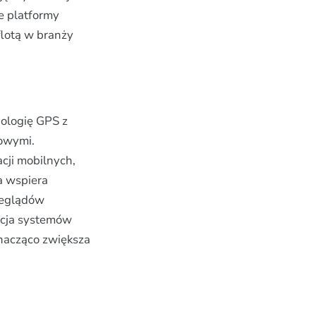
e platformy
lotą w branży
ologię GPS z
towymi.
cji mobilnych,
a wspiera
zeglądów
acja systemów
nacząco zwiększa