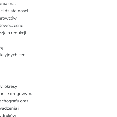
ania oraz
i działalności
ierowców,
. Nowoczesne
je o redukcji
wę
akcyjnych cen
y, okresy
porcie drogowym.
achografu oraz
wadzenia i
wydruków