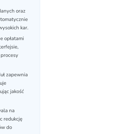
danych oraz
utomatycznie
wysokich kar.
ie opłatami
rfejsie,
 procesy
uł zapewnia
uje
ując jakość
wala na
c redukcję
bów do