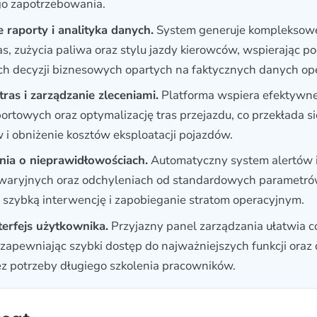
go zapotrzebowania.
raporty i analityka danych.
System generuje kompleksowe
as, zużycia paliwa oraz stylu jazdy kierowców, wspierając 
ch decyzji biznesowych opartych na faktycznych danych op
ras i zarządzanie zleceniami.
Platforma wspiera efektywne
ortowych oraz optymalizację tras przejazdu, co przekłada si
 i obniżenie kosztów eksploatacji pojazdów.
ia o nieprawidłowościach.
Automatyczny system alertów i
awaryjnych oraz odchyleniach od standardowych parametró
 szybką interwencję i zapobieganie stratom operacyjnym.
nterfejs użytkownika.
Przyjazny panel zarządzania ułatwia c
zapewniając szybki dostęp do najważniejszych funkcji oraz
z potrzeby długiego szkolenia pracowników.