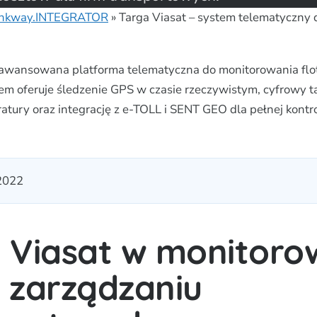
inkway.INTEGRATOR
»
Targa Viasat – system telematyczny
zaawansowana platforma telematyczna do monitorowania fl
em oferuje śledzenie GPS w czasie rzeczywistym, cyfrowy t
tury oraz integrację z e-TOLL i SENT GEO dla pełnej kontrol
 2022
 Viasat w monitoro
i zarządzaniu