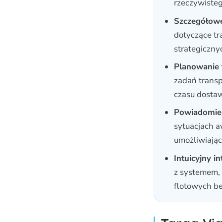
rzeczywiste
Szczegółowe 
dotyczące tr
strategiczny
Planowanie t
zadań transp
czasu dostaw
Powiadomien
sytuacjach 
umożliwiając
Intuicyjny i
z systemem, 
flotowych be