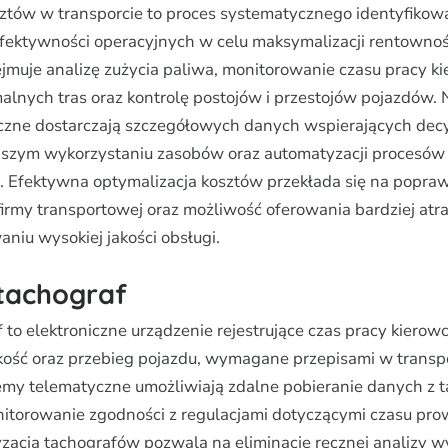
ztów w transporcie to proces systematycznego identyfikow
fektywności operacyjnych w celu maksymalizacji rentownośc
muje analizę zużycia paliwa, monitorowanie czasu pracy k
lnych tras oraz kontrolę postojów i przestojów pojazdów
zne dostarczają szczegółowych danych wspierających decyz
lepszym wykorzystaniu zasobów oraz automatyzacji procesów
. Efektywna optymalizacja kosztów przekłada się na popra
firmy transportowej oraz możliwość oferowania bardziej atr
niu wysokiej jakości obsługi.
tachograf
to elektroniczne urządzenie rejestrujące czas pracy kierowc
kość oraz przebieg pojazdu, wymagane przepisami w trans
y telematyczne umożliwiają zdalne pobieranie danych z t
torowanie zgodności z regulacjami dotyczącymi czasu pro
zacja tachografów pozwala na eliminację ręcznej analizy 