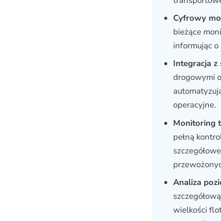
transportow
Cyfrowy mod
bieżące moni
informując o
Integracja 
drogowymi o
automatyzują
operacyjne.
Monitoring 
pełną kontro
szczegółowe 
przewożonyc
Analiza pozi
szczegółową 
wielkości fl