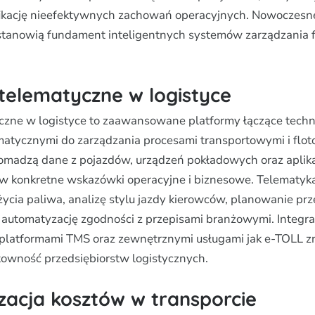
fikację nieefektywnych zachowań operacyjnych. Nowoczesn
tanowią fundament inteligentnych systemów zarządzania f
telematyczne w logistyce
czne w logistyce to zaawansowane platformy łączące techn
matycznymi do zarządzania procesami transportowymi i flo
omadzą dane z pojazdów, urządzeń pokładowych oraz aplika
e w konkretne wskazówki operacyjne i biznesowe. Telematyk
ycia paliwa, analizę stylu jazdy kierowców, planowanie pr
 automatyzację zgodności z przepisami branżowymi. Integr
platformami TMS oraz zewnętrznymi usługami jak e-TOLL z
towność przedsiębiorstw logistycznych.
zacja kosztów w transporcie