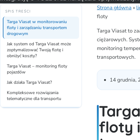
Strona główna
»
l
SPIS TREŚCI
floty
Targa Viasat w monitorowaniu
floty i zarządzaniu transportem
Targa Viasat to 
drogowym
ciężarowych. Syst
Jak system od Targa Viasat może
monitoring tempera
zoptymalizować Twoją flotę i
obniżyć koszty?
transportowych.
Targa Viasat – monitoring floty
pojazdów
14 grudnia,
Jak działa Targa Viasat?
Kompleksowe rozwiązania
telematyczne dla transportu
Targa
floty 