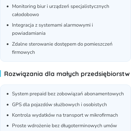
Monitoring biur i urządzeń specjalistycznych
całodobowo
Integracja z systemami alarmowymi i
powiadamiania
Zdalne sterowanie dostępem do pomieszczeń
firmowych
Rozwiązania dla małych przedsiębiorstw
System prepaid bez zobowiązań abonamentowych
GPS dla pojazdów służbowych i osobistych
Kontrola wydatków na transport w mikrofirmach
Proste wdrożenie bez długoterminowych umów