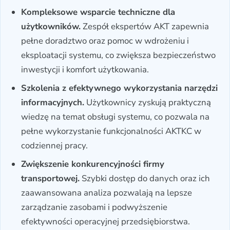
Kompleksowe wsparcie techniczne dla
użytkowników.
Zespół ekspertów AKT zapewnia
pełne doradztwo oraz pomoc w wdrożeniu i
eksploatacji systemu, co zwiększa bezpieczeństwo
inwestycji i komfort użytkowania.
Szkolenia z efektywnego wykorzystania narzędzi
informacyjnych.
Użytkownicy zyskują praktyczną
wiedzę na temat obsługi systemu, co pozwala na
pełne wykorzystanie funkcjonalności AKTKC w
codziennej pracy.
Zwiększenie konkurencyjności firmy
transportowej.
Szybki dostęp do danych oraz ich
zaawansowana analiza pozwalają na lepsze
zarządzanie zasobami i podwyższenie
efektywności operacyjnej przedsiębiorstwa.