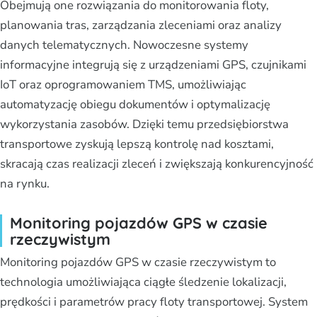
Obejmują one rozwiązania do monitorowania floty,
planowania tras, zarządzania zleceniami oraz analizy
danych telematycznych. Nowoczesne systemy
informacyjne integrują się z urządzeniami GPS, czujnikami
IoT oraz oprogramowaniem TMS, umożliwiając
automatyzację obiegu dokumentów i optymalizację
wykorzystania zasobów. Dzięki temu przedsiębiorstwa
transportowe zyskują lepszą kontrolę nad kosztami,
skracają czas realizacji zleceń i zwiększają konkurencyjność
na rynku.
Monitoring pojazdów GPS w czasie
rzeczywistym
Monitoring pojazdów GPS w czasie rzeczywistym to
technologia umożliwiająca ciągłe śledzenie lokalizacji,
prędkości i parametrów pracy floty transportowej. System