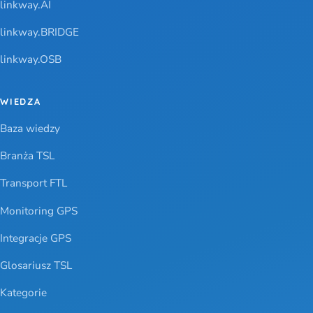
linkway.AI
linkway.BRIDGE
linkway.OSB
WIEDZA
Baza wiedzy
Branża TSL
Transport FTL
Monitoring GPS
Integracje GPS
Glosariusz TSL
Kategorie