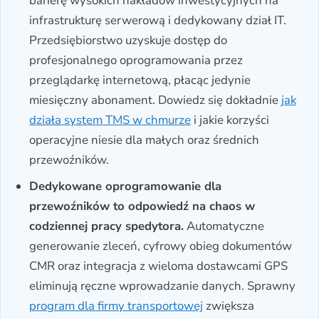
barierę wysokich nakładów inwestycyjnych na
infrastrukturę serwerową i dedykowany dział IT.
Przedsiębiorstwo uzyskuje dostęp do
profesjonalnego oprogramowania przez
przeglądarkę internetową, płacąc jedynie
miesięczny abonament. Dowiedz się dokładnie
jak
działa system TMS w chmurze
i jakie korzyści
operacyjne niesie dla małych oraz średnich
przewoźników.
Dedykowane oprogramowanie dla
przewoźników to odpowiedź na chaos w
codziennej pracy spedytora.
Automatyczne
generowanie zleceń, cyfrowy obieg dokumentów
CMR oraz integracja z wieloma dostawcami GPS
eliminują ręczne wprowadzanie danych. Sprawny
program dla firmy transportowej
zwiększa