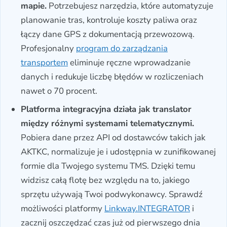
mapie.
Potrzebujesz narzędzia, które automatyzuje
planowanie tras, kontroluje koszty paliwa oraz
łączy dane GPS z dokumentacją przewozową.
Profesjonalny
program do zarządzania
transportem
eliminuje ręczne wprowadzanie
danych i redukuje liczbę błędów w rozliczeniach
nawet o 70 procent.
Platforma integracyjna działa jak translator
między różnymi systemami telematycznymi.
Pobiera dane przez API od dostawców takich jak
AKTKC, normalizuje je i udostępnia w zunifikowanej
formie dla Twojego systemu TMS. Dzięki temu
widzisz całą flotę bez względu na to, jakiego
sprzętu używają Twoi podwykonawcy. Sprawdź
możliwości platformy
Linkway.INTEGRATOR
i
zacznij oszczędzać czas już od pierwszego dnia