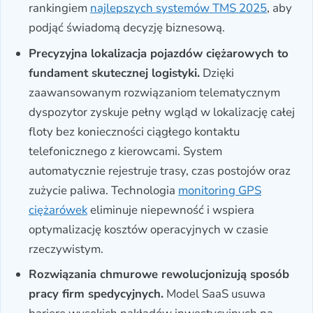
rankingiem
najlepszych systemów TMS 2025
, aby
podjąć świadomą decyzję biznesową.
Precyzyjna lokalizacja pojazdów ciężarowych to
fundament skutecznej logistyki.
Dzięki
zaawansowanym rozwiązaniom telematycznym
dyspozytor zyskuje pełny wgląd w lokalizację całej
floty bez konieczności ciągłego kontaktu
telefonicznego z kierowcami. System
automatycznie rejestruje trasy, czas postojów oraz
zużycie paliwa. Technologia
monitoring GPS
ciężarówek
eliminuje niepewność i wspiera
optymalizację kosztów operacyjnych w czasie
rzeczywistym.
Rozwiązania chmurowe rewolucjonizują sposób
pracy firm spedycyjnych.
Model SaaS usuwa