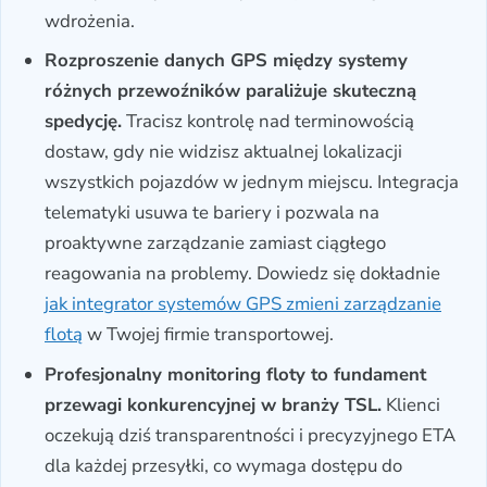
wdrożenia.
Rozproszenie danych GPS między systemy
różnych przewoźników paraliżuje skuteczną
spedycję.
Tracisz kontrolę nad terminowością
dostaw, gdy nie widzisz aktualnej lokalizacji
wszystkich pojazdów w jednym miejscu. Integracja
telematyki usuwa te bariery i pozwala na
proaktywne zarządzanie zamiast ciągłego
reagowania na problemy. Dowiedz się dokładnie
jak integrator systemów GPS zmieni zarządzanie
flotą
w Twojej firmie transportowej.
Profesjonalny monitoring floty to fundament
przewagi konkurencyjnej w branży TSL.
Klienci
oczekują dziś transparentności i precyzyjnego ETA
dla każdej przesyłki, co wymaga dostępu do