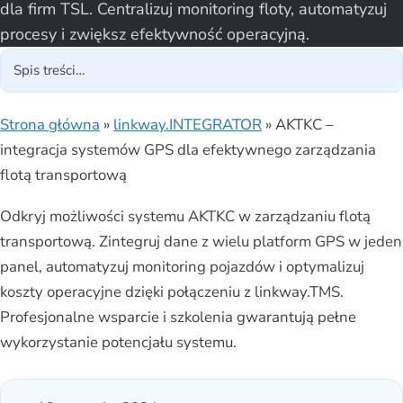
dla firm TSL. Centralizuj monitoring floty, automatyzuj
procesy i zwiększ efektywność operacyjną.
Strona główna
»
linkway.INTEGRATOR
»
AKTKC –
integracja systemów GPS dla efektywnego zarządzania
flotą transportową
Odkryj możliwości systemu AKTKC w zarządzaniu flotą
transportową. Zintegruj dane z wielu platform GPS w jeden
panel, automatyzuj monitoring pojazdów i optymalizuj
koszty operacyjne dzięki połączeniu z linkway.TMS.
Profesjonalne wsparcie i szkolenia gwarantują pełne
wykorzystanie potencjału systemu.