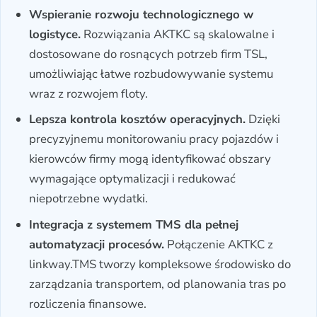
Wspieranie rozwoju technologicznego w
logistyce.
Rozwiązania AKTKC są skalowalne i
dostosowane do rosnących potrzeb firm TSL,
umożliwiając łatwe rozbudowywanie systemu
wraz z rozwojem floty.
Lepsza kontrola kosztów operacyjnych.
Dzięki
precyzyjnemu monitorowaniu pracy pojazdów i
kierowców firmy mogą identyfikować obszary
wymagające optymalizacji i redukować
niepotrzebne wydatki.
Integracja z systemem TMS dla pełnej
automatyzacji procesów.
Połączenie AKTKC z
linkway.TMS tworzy kompleksowe środowisko do
zarządzania transportem, od planowania tras po
rozliczenia finansowe.