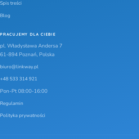
Spis treści
Blog
PRACUJEMY DLA CIEBIE
pl. Władysława Andersa 7
61-894 Poznań, Polska
biuro@linkway.pl
+48 533 314 921
Pon-Pt 08:00-16:00
Regulamin
Polityka prywatności