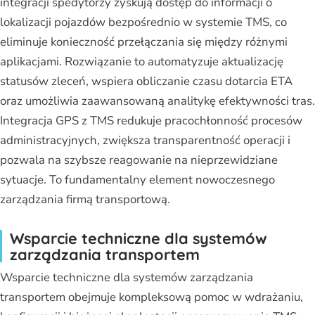
integracji spedytorzy zyskują dostęp do informacji o
lokalizacji pojazdów bezpośrednio w systemie TMS, co
eliminuje konieczność przełączania się między różnymi
aplikacjami. Rozwiązanie to automatyzuje aktualizację
statusów zleceń, wspiera obliczanie czasu dotarcia ETA
oraz umożliwia zaawansowaną analitykę efektywności tras.
Integracja GPS z TMS redukuje pracochłonność procesów
administracyjnych, zwiększa transparentność operacji i
pozwala na szybsze reagowanie na nieprzewidziane
sytuacje. To fundamentalny element nowoczesnego
zarządzania firmą transportową.
Wsparcie techniczne dla systemów
zarządzania transportem
Wsparcie techniczne dla systemów zarządzania
transportem obejmuje kompleksową pomoc w wdrażaniu,