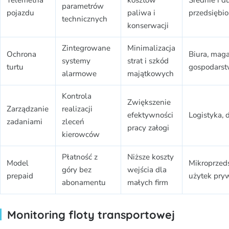
parametrów
pojazdu
paliwa i
przedsiębi
technicznych
konserwacji
Zintegrowane
Minimalizacja
Ochrona
Biura, mag
systemy
strat i szkód
turtu
gospodars
alarmowe
majątkowych
Kontrola
Zwiększenie
Zarządzanie
realizacji
efektywności
Logistyka, 
zadaniami
zleceń
pracy załogi
kierowców
Płatność z
Niższe koszty
Model
Mikroprzeds
góry bez
wejścia dla
prepaid
użytek pry
abonamentu
małych firm
Monitoring floty transportowej